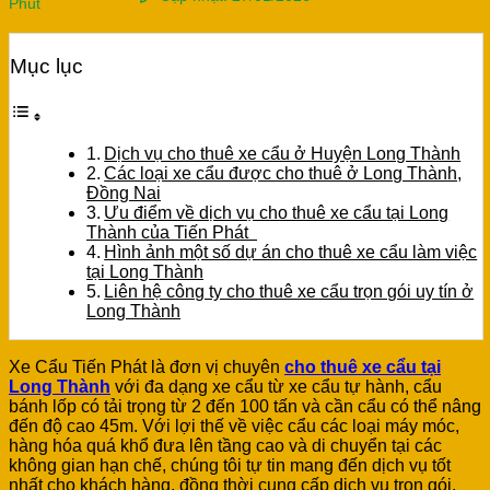
Phút
Mục lục
Dịch vụ cho thuê xe cẩu ở Huyện Long Thành
Các loại xe cẩu được cho thuê ở Long Thành,
Đồng Nai
Ưu điểm về dịch vụ cho thuê xe cẩu tại Long
Thành của Tiến Phát
Hình ảnh một số dự án cho thuê xe cẩu làm việc
tại Long Thành
Liên hệ công ty cho thuê xe cẩu trọn gói uy tín ở
Long Thành
Xe Cẩu Tiến Phát là đơn vị chuyên
cho thuê xe cẩu tại
Long Thành
với đa dạng xe cẩu từ xe cẩu tự hành, cẩu
bánh lốp có tải trọng từ 2 đến 100 tấn và cần cẩu có thể nâng
đến độ cao 45m. Với lợi thế về việc cẩu các loại máy móc,
hàng hóa quá khổ đưa lên tầng cao và di chuyển tại các
không gian hạn chế, chúng tôi tự tin mang đến dịch vụ tốt
nhất cho khách hàng, đồng thời cung cấp dịch vụ trọn gói,