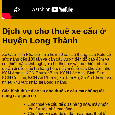
Dịch vụ cho thuê xe cẩu ở
Huyện Long Thành
Xe Cẩu Tiến Phát sở hữu hơn 80 xe cẩu thùng, cẩu Kato có
sức nâng đến 100 tấn và cần cẩu vươn đến độ cao 45m và
có nhiều năm kinh nghiệm cho thuê xe và thực hiện nhiều
dự án di dời, cẩu hạ hàng hóa, máy móc ở các khu vực như
KCN Amata, KCN Phước Bình, KCN Lộc An – Bình Sơn,
KCN Gò Dầu, KCN An Phước, Xã Tam An, Xã An Phước và
nhiều khu vực khác tại Long Thành.
Các hình thức dịch vụ cho thuê xe cẩu mà chúng tôi
cung cấp gồm có:
Cho thuê xe cẩu để đưa hàng hóa, máy móc
lên lầu, tòa nhà cao tầng.
Cho thuê xe cẩu để di dời máy móc, thiết bị