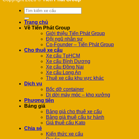
Tìm
kiếm:
Trang chủ
Về Tiến Phát Group
Giới thiệu Tiến Phát Group
Đội ngũ nhân sự
Co-Founder – Tiến Phát Group
Cho thuê xe cẩu
Xe cẩu TpHCM
Xe cẩu Bình Dương
Xe cẩu Đồng Nai
Xe cẩu Long An
Thuê xe cẩu khu vực khác
Dịch vụ
Bốc dỡ container
Di dời máy móc – kho xưởng
Phương tiện
Bảng giá
Bảng giá cho thuê xe cẩu
Bảng giá thuê cẩu tự hành
Giá thuê cẩu Kato
Chia sẻ
Kiến thức xe cẩu