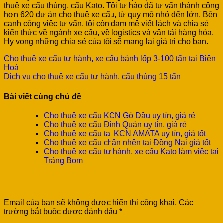
thuê xe cẩu thùng, cẩu Kato. Tôi tự hào đã tư vấn thành công
hơn 620 dự án cho thuê xe cẩu, từ quy mô nhỏ đến lớn. Bên
cạnh công việc tư vấn, tôi còn đam mê viết lách và chia sẻ
kiến thức về ngành xe cẩu, về logistics và vận tải hàng hóa.
Hy vọng những chia sẻ của tôi sẽ mang lại giá trị cho bạn.
Cho thuê xe cẩu tự hành, xe cẩu bánh lốp 3-100 tấn tại Biên
Hoà
Dịch vụ cho thuê xe cẩu tự hành, cẩu thùng 15 tấn
Bài viết cùng chủ đề
Cho thuê xe cẩu KCN Gò Dầu uy tín, giá rẻ
Cho thuê xe cẩu Định Quán uy tín, giá rẻ
Cho thuê xe cẩu tại KCN AMATA uy tín, giá tốt
Cho thuê xe cẩu chân nhện tại Đồng Nai giá tốt
Cho thuê xe cẩu tự hành, xe cẩu Kato làm việc tại
Trảng Bom
Để lại một bình luận
Email của bạn sẽ không được hiển thị công khai.
Các
trường bắt buộc được đánh dấu
*