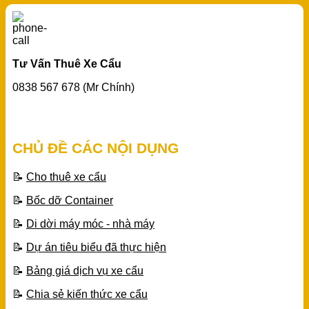
Tư Vấn Thuê Xe Cẩu
0838 567 678 (Mr Chính)
CHỦ ĐỀ CÁC NỘI DỤNG
📝
Cho thuê xe cẩu
📝
Bốc dỡ Container
📝
Di dời máy móc - nhà máy
📝
Dự án tiêu biểu đã thực hiện
📝
Bảng giá dịch vụ xe cẩu
📝
Chia sẻ kiến thức xe cẩu