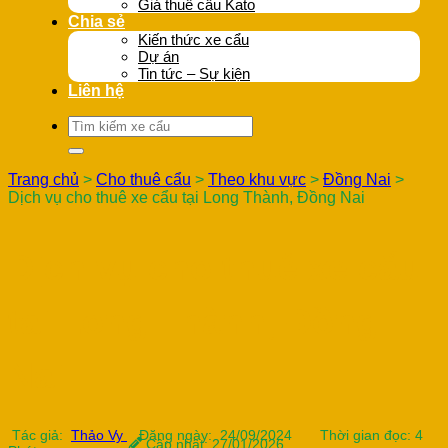
Giá thuê cẩu Kato
Chia sẻ
Kiến thức xe cẩu
Dự án
Tin tức – Sự kiện
Liên hệ
Tìm
kiếm:
Trang chủ
>
Cho thuê cẩu
>
Theo khu vực
>
Đồng Nai
>
Dịch vụ cho thuê xe cẩu tại Long Thành, Đồng Nai
Dịch vụ cho thuê xe cẩu
tại Long Thành, Đồng
Nai
Tác giả:
Thảo Vy
Đăng ngày: 24/09/2024
Thời gian đọc: 4
Cập nhật: 27/01/2026