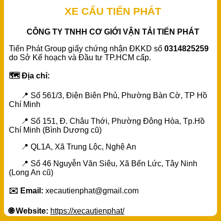
XE CẨU TIẾN PHÁT
CÔNG TY TNHH CƠ GIỚI VẬN TẢI TIẾN PHÁT
Tiến Phát Group giấy chứng nhận ĐKKD số
0314825259
do Sở Kế hoạch và Đầu tư TP.HCM cấp.
🗺️ Địa chỉ:
📍 Số 561/3, Điện Biên Phủ, Phường Bàn Cờ, TP Hồ
Chí Minh
📍 Số 151, Đ. Châu Thới, Phường Đông Hòa, Tp.Hồ
Chí Minh (Bình Dương cũ)
📍 QL1A, Xã Trung Lộc, Nghệ An
📍 Số 46 Nguyễn Văn Siêu, Xã Bến Lức, Tây Ninh
(Long An cũ)
✉️ Email:
xecautienphat@gmail.com
🌐 Website:
https://xecautienphat/