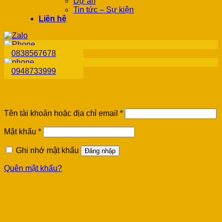
Dự án
Tin tức – Sự kiện
Liên hệ
0838567678
0948733999
Đăng nhập
Tên tài khoản hoặc địa chỉ email
*
Mật khẩu
*
Ghi nhớ mật khẩu
Đăng nhập
Quên mật khẩu?