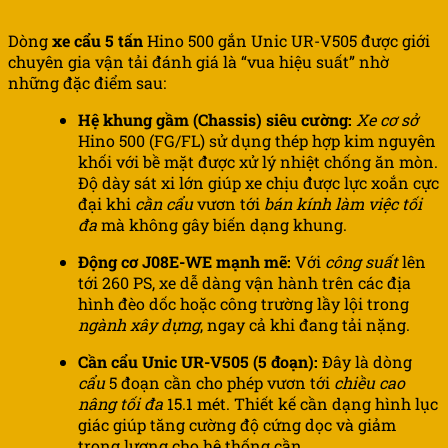
Dòng
xe cẩu 5 tấn
Hino 500 gắn Unic UR-V505 được giới
chuyên gia vận tải đánh giá là “vua hiệu suất” nhờ
những đặc điểm sau:
Hệ khung gầm (Chassis) siêu cường:
Xe cơ sở
Hino 500 (FG/FL) sử dụng thép hợp kim nguyên
khối với bề mặt được xử lý nhiệt chống ăn mòn.
Độ dày sát xi lớn giúp xe chịu được lực xoắn cực
đại khi
cần cẩu
vươn tới
bán kính làm việc tối
đa
mà không gây biến dạng khung.
Động cơ J08E-WE mạnh mẽ:
Với
công suất
lên
tới 260 PS, xe dễ dàng vận hành trên các địa
hình đèo dốc hoặc công trường lầy lội trong
ngành xây dựng
, ngay cả khi đang tải nặng.
Cần cẩu Unic UR-V505 (5 đoạn):
Đây là dòng
cẩu
5 đoạn cần cho phép vươn tới
chiều cao
nâng tối đa
15.1 mét. Thiết kế cần dạng hình lục
giác giúp tăng cường độ cứng dọc và giảm
trọng lượng cho hệ thống cần.