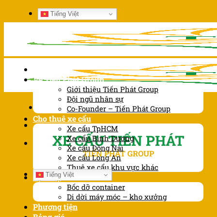
Chuyển
Tiếng Việt
đến
nội
dung
Trang chủ
Về Tiến Phát Group
Giới thiệu Tiến Phát Group
Đội ngũ nhân sự
Co-Founder – Tiến Phát Group
Cho thuê xe cẩu
Xe cẩu TpHCM
XE CẨU TIẾN PHÁT
Xe cẩu Bình Dương
Xe cẩu Đồng Nai
TIẾN PHÁT GROUP
Xe cẩu Long An
Thuê xe cẩu khu vực khác
Tiếng Việt
Dịch vụ
Bốc dỡ container
Di dời máy móc – kho xưởng
Phương tiện
Bảng giá