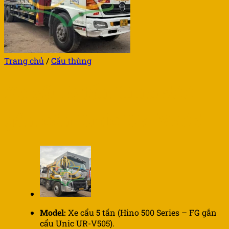
Trang chủ
/
Cẩu thùng
Xe cẩu 5 tấn Hino 500
gắn cần Unic UR-V505
Model:
Xe cẩu 5 tấn (Hino 500 Series – FG gắn
cẩu Unic UR-V505).