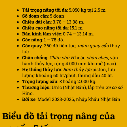
Tải trọng nâng tối đa
: 5.050 kg tại 2.5 m.
Số đoạn cần
: 5 đoạn.
Chiều dài cần
: 3.78 – 13.38 m.
Chiều cao nâng tối đa
: 15.1 m.
Bán kính làm việc
: 0.74 – 13.14 m.
Góc nâng
: 1 – 78 độ.
Góc quay
: 360 độ liên tục,
mâm quay cẩu
thủy
lực.
Chân chống
:
Chân chữ H
hoặc
chân chéo
, vận
hành thủy lực, rộng 4.000 mm khi mở (max).
Hệ thống thủy lực
:
Bơm thủy lực
piston, lưu
lượng khoảng 60 lít/phút, thùng dầu 40 lít.
Trọng lượng cẩu
: Khoảng 2.000 kg.
Thương hiệu
: Unic (Nhật Bản), lắp trên
xe cơ sở
Hino.
Đời xe
: Model 2023-2026, nhập khẩu Nhật Bản.
Biểu đồ tải trọng nâng của