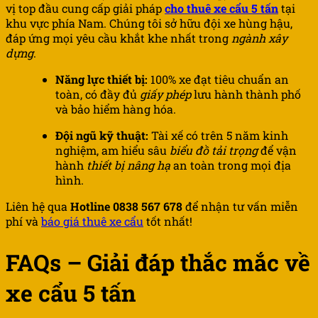
vị top đầu cung cấp giải pháp
cho thuê xe cẩu 5 tấn
tại
khu vực phía Nam. Chúng tôi sở hữu đội xe hùng hậu,
đáp ứng mọi yêu cầu khắt khe nhất trong
ngành xây
dựng
.
Năng lực thiết bị:
100% xe đạt tiêu chuẩn an
toàn, có đầy đủ
giấy phép
lưu hành thành phố
và bảo hiểm hàng hóa.
Đội ngũ kỹ thuật:
Tài xế có trên 5 năm kinh
nghiệm, am hiểu sâu
biểu đồ tải trọng
để vận
hành
thiết bị nâng hạ
an toàn trong mọi địa
hình.
Liên hệ qua
Hotline 0838 567 678
để nhận tư vấn miễn
phí và
báo giá thuê xe cẩu
tốt nhất!
FAQs – Giải đáp thắc mắc về
xe cẩu 5 tấn