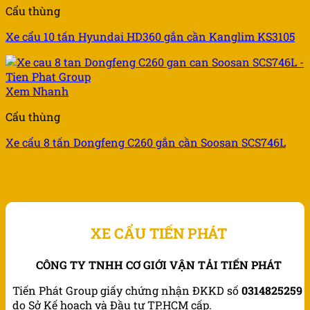
Cẩu thùng
Xe cẩu 10 tấn Hyundai HD360 gắn cần Kanglim KS3105
Xem Nhanh
Cẩu thùng
Xe cẩu 8 tấn Dongfeng C260 gắn cần Soosan SCS746L
XE CẨU TIẾN PHÁT
CÔNG TY TNHH CƠ GIỚI VẬN TẢI TIẾN PHÁT
Tiến Phát Group giấy chứng nhận ĐKKD số
0314825259
do Sở Kế hoạch và Đầu tư TP.HCM cấp.