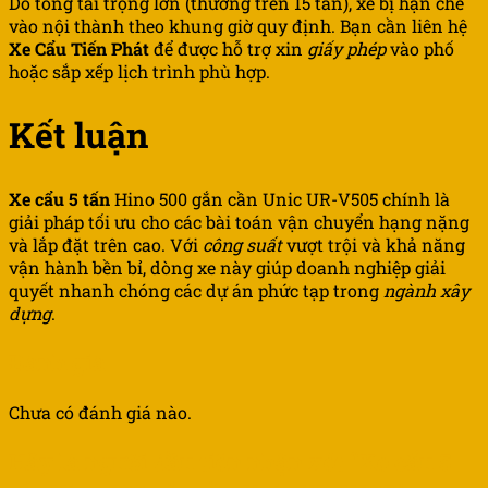
Do tổng tải trọng lớn (thường trên 15 tấn), xe bị hạn chế
vào nội thành theo khung giờ quy định. Bạn cần liên hệ
Xe Cẩu Tiến Phát
để được hỗ trợ xin
giấy phép
vào phố
hoặc sắp xếp lịch trình phù hợp.
Kết luận
Xe cẩu 5 tấn
Hino 500 gắn cần Unic UR-V505 chính là
giải pháp tối ưu cho các bài toán vận chuyển hạng nặng
và lắp đặt trên cao. Với
công suất
vượt trội và khả năng
vận hành bền bỉ, dòng xe này giúp doanh nghiệp giải
quyết nhanh chóng các dự án phức tạp trong
ngành xây
dựng
.
Đánh giá
Chưa có đánh giá nào.
Hãy là người đầu tiên nhận xét “Xe cẩu 5