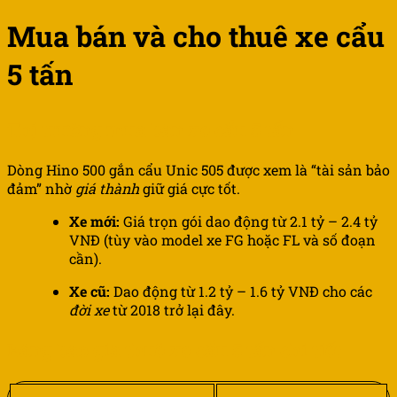
Mua bán và cho thuê xe cẩu
5 tấn
Thị trường mua bán xe cẩu 5 tấn
Dòng Hino 500 gắn cẩu Unic 505 được xem là “tài sản bảo
đảm” nhờ
giá thành
giữ giá cực tốt.
Xe mới:
Giá trọn gói dao động từ 2.1 tỷ – 2.4 tỷ
VNĐ (tùy vào model xe FG hoặc FL và số đoạn
cần).
Xe cũ:
Dao động từ 1.2 tỷ – 1.6 tỷ VNĐ cho các
đời xe
từ 2018 trở lại đây.
Bảng báo giá thuê xe cẩu 5 tấn chi tiết