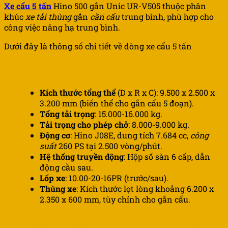
Xe cẩu 5 tấn
Hino 500 gắn Unic UR-V505 thuộc phân
khúc
xe tải thùng
gắn
cần cẩu
trung bình, phù hợp cho
công việc nâng hạ trung bình.
Dưới đây là thông số chi tiết về dòng xe cẩu 5 tấn
Thông số xe cơ sở Hino 500
Kích thước tổng thể
(D x R x C): 9.500 x 2.500 x
3.200 mm (biến thể cho gắn cẩu 5 đoạn).
Tổng tải trọng
: 15.000-16.000 kg.
Tải trọng cho phép chở
: 8.000-9.000 kg.
Động cơ
: Hino J08E, dung tích 7.684 cc,
công
suất
260 PS tại 2.500 vòng/phút.
Hệ thống truyền động
: Hộp số sàn 6 cấp, dẫn
động cầu sau.
Lốp xe
: 10.00-20-16PR (trước/sau).
Thùng xe
: Kích thước lọt lòng khoảng 6.200 x
2.350 x 600 mm, tùy chỉnh cho gắn cẩu.
Thông số cần cẩu Unic UR-V505 (5 đoạn)