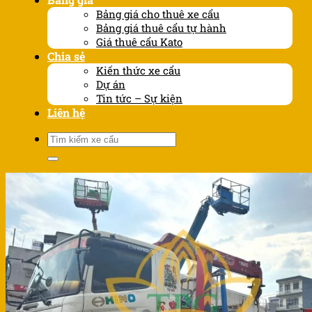
Bảng giá cho thuê xe cẩu
Bảng giá thuê cẩu tự hành
Giá thuê cẩu Kato
Chia sẻ
Kiến thức xe cẩu
Dự án
Tin tức – Sự kiện
Liên hệ
Tìm
kiếm: