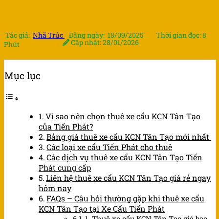
chóng
Tác giả:
Nhã Trúc
Đăng ngày: 18/09/2025
Thời gian đọc: 8
Cập nhật: 28/01/2026
Phút
Mục lục
Vì sao nên chọn thuê xe cẩu KCN Tân Tạo
của Tiến Phát?
Bảng giá thuê xe cẩu KCN Tân Tạo mới nhất
Các loại xe cẩu Tiến Phát cho thuê
Các dịch vụ thuê xe cẩu KCN Tân Tạo Tiến
Phát cung cấp
Liên hệ thuê xe cẩu KCN Tân Tạo giá rẻ ngay
hôm nay
FAQs – Câu hỏi thường gặp khi thuê xe cẩu
KCN Tân Tạo tại Xe Cẩu Tiến Phát
1. Thuê xe cẩu KCN Tân Tạo giá bao