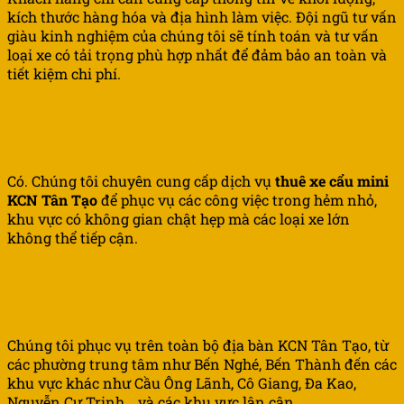
kích thước hàng hóa và địa hình làm việc. Đội ngũ tư vấn
giàu kinh nghiệm của chúng tôi sẽ tính toán và tư vấn
loại xe có tải trọng phù hợp nhất để đảm bảo an toàn và
tiết kiệm chi phí.
4.
Tiến Phát có cho thuê xe cẩu mini để làm
việc trong hẻm nhỏ không?
Có. Chúng tôi chuyên cung cấp dịch vụ
thuê xe cẩu mini
KCN Tân
Tạo
để phục vụ các công việc trong hẻm nhỏ,
khu vực có không gian chật hẹp mà các loại xe lớn
không thể tiếp cận.
5.
Phạm vi hoạt động của dịch vụ cho thuê
xe cẩu
KCN Tân
Tạo là ở đâu?
Chúng tôi phục vụ trên toàn bộ địa bàn KCN Tân Tạo, từ
các phường trung tâm như Bến Nghé, Bến Thành đến các
khu vực khác như Cầu Ông Lãnh, Cô Giang, Đa Kao,
Nguyễn Cư Trinh… và các khu vực lân cận.