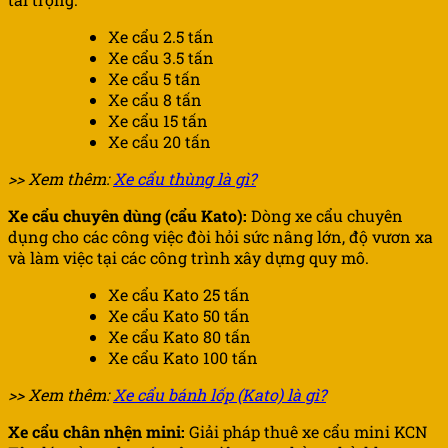
Xe cẩu 2.5 tấn
Xe cẩu 3.5 tấn
Xe cẩu 5 tấn
Xe cẩu 8 tấn
Xe cẩu 15 tấn
Xe cẩu 20 tấn
>> Xem thêm:
Xe cẩu thùng là gì?
Xe cẩu chuyên dùng (cẩu Kato):
Dòng xe cẩu chuyên
dụng cho các công việc đòi hỏi sức nâng lớn, độ vươn xa
và làm việc tại các công trình xây dựng quy mô.
Xe cẩu Kato 25 tấn
Xe cẩu Kato 50 tấn
Xe cẩu Kato 80 tấn
Xe cẩu Kato 100 tấn
>> Xem thêm:
Xe cẩu bánh lốp (Kato) là gì?
Xe cẩu chân nhện mini:
Giải pháp thuê xe cẩu mini KCN