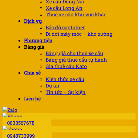
Xe cẩu Đồng Nai
Xe cẩu Long An
Thuê xe cẩu khu vực khác
Dịch vụ
Bốc dỡ container
Di dời máy móc – kho xưởng
Phương tiện
Bảng giá
Bảng giá cho thuê xe cẩu
Bảng giá thuê cẩu tự hành
Giá thuê cẩu Kato
Chia sẻ
Kiến thức xe cẩu
Dự án
Tin tức – Sự kiện
Liên hệ
0838567678
0948733999