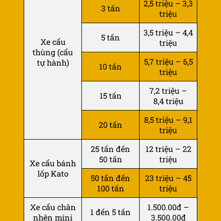
2,5 triệu – 3,3
3 tấn
triệu
3,5 triệu – 4,4
5 tấn
Xe cẩu
triệu
thùng (cẩu
5,7 triệu – 6,5
tự hành)
10 tấn
triệu
7,2 triệu –
15 tấn
8,4 triệu
8,5 triệu – 9,1
20 tấn
triệu
25 tấn đến
12 triệu – 22
50 tấn
triệu
Xe cẩu bánh
lốp Kato
50 tấn đến
23 triệu – 45
100 tấn
triệu
Xe cẩu chân
1.500.00đ –
1 đến 5 tấn
nhện mini
3.500.00đ