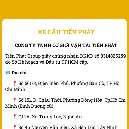
XE CẨU TIẾN PHÁT
CÔNG TY TNHH CƠ GIỚI VẬN TẢI TIẾN PHÁT
Tiến Phát Group giấy chứng nhận ĐKKD số
0314825259
do Sở Kế hoạch và Đầu tư TP.HCM cấp.
Địa chỉ:
Số 561/3, Điện Biên Phủ, Phường Bàn Cờ, TP Hồ
Chí Minh
Số 151, Đ. Châu Thới, Phường Đông Hòa, Tp.Hồ Chí
Minh (Bình Dương cũ)
QL1A, Xã Trung Lộc, Nghệ An
Số 46 Nguyễn Văn Siêu, Xã Bến Lức, Tây Ninh