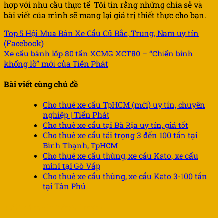
hợp với nhu cầu thực tế. Tôi tin rằng những chia sẻ và
bài viết của mình sẽ mang lại giá trị thiết thực cho bạn.
Top 5 Hội Mua Bán Xe Cẩu Cũ Bắc, Trung, Nam uy tín
(Facebook)
Xe cẩu bánh lốp 80 tấn XCMG XCT80 – “Chiến binh
khổng lồ” mới của Tiến Phát
Bài viết cùng chủ đề
Cho thuê xe cẩu TpHCM (mới) uy tín, chuyên
nghiệp | Tiến Phát
Cho thuê xe cẩu tại Bà Rịa uy tín, giá tốt
Cho thuê xe cẩu tải trọng 3 đến 100 tấn tại
Bình Thạnh, TpHCM
Cho thuê xe cẩu thùng, xe cẩu Kato, xe cẩu
mini tại Gò Vấp
Cho thuê xe cẩu thùng, xe cẩu Kato 3-100 tấn
tại Tân Phú
Để lại một bình luận