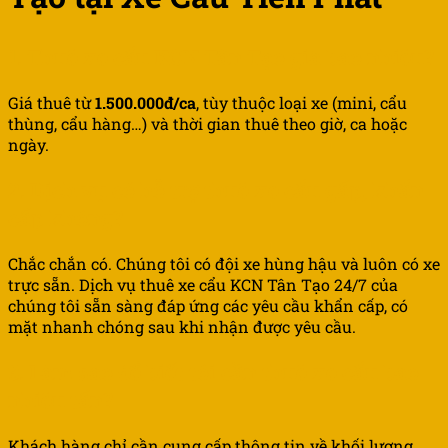
1. Thuê xe cẩu
KCN Tân Tạo
giá bao nhiêu?
Giá thuê từ
1.500.000đ/ca
, tùy thuộc loại xe (mini, cẩu
thùng, cẩu hàng…) và thời gian thuê theo giờ, ca hoặc
ngày.
2. Dịch vụ có hỗ trợ thuê xe cẩu gấp, khẩn
cấp không?
Chắc chắn có. Chúng tôi có đội xe hùng hậu và luôn có xe
trực sẵn. Dịch vụ thuê xe cẩu KCN Tân Tạo 24/7 của
chúng tôi sẵn sàng đáp ứng các yêu cầu khẩn cấp, có
mặt nhanh chóng sau khi nhận được yêu cầu.
3. Làm sao để biết tôi cần thuê xe cẩu bao
nhiêu tấn?
Khách hàng chỉ cần cung cấp thông tin về khối lượng,