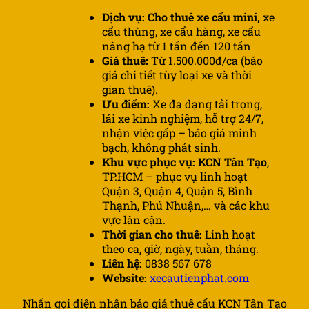
Dịch vụ: Cho thuê xe cẩu mini,
xe
cẩu thùng, xe cẩu hàng, xe cẩu
nâng hạ từ 1 tấn đến 120 tấn
Giá thuê:
Từ 1.500.000đ/ca (báo
giá chi tiết tùy loại xe và thời
gian thuê).
Ưu điểm:
Xe đa dạng tải trọng,
lái xe kinh nghiệm, hỗ trợ 24/7,
nhận việc gấp – báo giá minh
bạch, không phát sinh.
Khu vực phục vụ: KCN Tân Tạo
,
TP.HCM – phục vụ linh hoạt
Quận 3, Quận 4, Quận 5, Bình
Thạnh, Phú Nhuận,… và các khu
vực lân cận.
Thời gian cho thuê:
Linh hoạt
theo ca, giờ, ngày, tuần, tháng.
Liên hệ:
0838 567 678
Website:
xecautienphat.com
Nhấn gọi điện nhận báo giá thuê cẩu KCN Tân Tạo