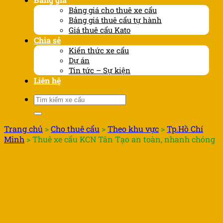
Bảng giá cho thuê xe cẩu
Bảng giá thuê cẩu tự hành
Giá thuê cẩu Kato
Chia sẻ
Kiến thức xe cẩu
Dự án
Tin tức – Sự kiện
Liên hệ
Tìm
kiếm:
Trang chủ
>
Cho thuê cẩu
>
Theo khu vực
>
Tp.Hồ Chí
Minh
>
Thuê xe cẩu KCN Tân Tạo an toàn, nhanh chóng
Thuê xe cẩu KCN Tân
Tạo an toàn, nhanh