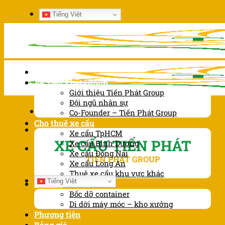
Chuyển
Tiếng Việt
đến
nội
dung
Trang chủ
Về Tiến Phát Group
Giới thiệu Tiến Phát Group
Đội ngũ nhân sự
Co-Founder – Tiến Phát Group
Cho thuê xe cẩu
Xe cẩu TpHCM
XE CẨU TIẾN PHÁT
Xe cẩu Bình Dương
Xe cẩu Đồng Nai
TIẾN PHÁT GROUP
Xe cẩu Long An
Thuê xe cẩu khu vực khác
Tiếng Việt
Dịch vụ
Bốc dỡ container
Di dời máy móc – kho xưởng
Phương tiện
Bảng giá