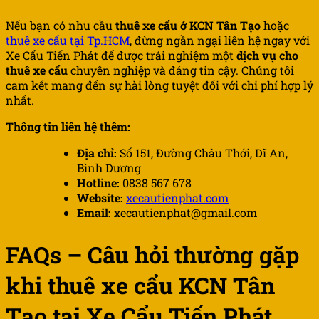
Nếu bạn có nhu cầu
thuê xe cẩu ở
KCN Tân
Tạo
hoặc
thuê xe cẩu tại Tp.HCM
, đừng ngần ngại liên hệ ngay với
Xe Cẩu Tiến Phát để được trải nghiệm một
dịch vụ cho
thuê xe cẩu
chuyên nghiệp và đáng tin cậy. Chúng tôi
cam kết mang đến sự hài lòng tuyệt đối với chi phí hợp lý
nhất.
Thông tin liên hệ thêm:
Địa chỉ:
Số 151, Đường Châu Thới, Dĩ An,
Bình Dương
Hotline:
0838 567 678
Website:
xecautienphat.com
Email:
xecautienphat@gmail.com
FAQs – Câu hỏi thường gặp
khi thuê xe cẩu KCN Tân
Tạo tại Xe Cẩu Tiến Phát