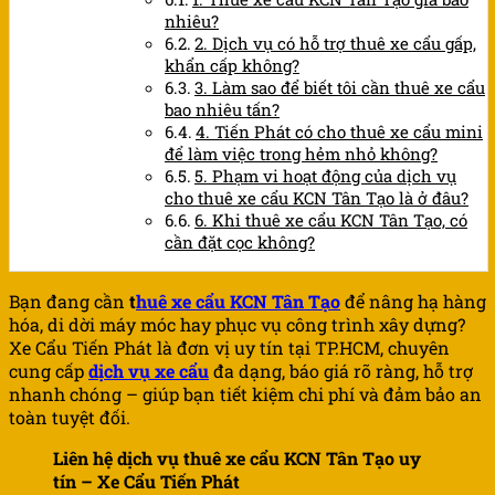
nhiêu?
2. Dịch vụ có hỗ trợ thuê xe cẩu gấp,
khẩn cấp không?
3. Làm sao để biết tôi cần thuê xe cẩu
bao nhiêu tấn?
4. Tiến Phát có cho thuê xe cẩu mini
để làm việc trong hẻm nhỏ không?
5. Phạm vi hoạt động của dịch vụ
cho thuê xe cẩu KCN Tân Tạo là ở đâu?
6. Khi thuê xe cẩu KCN Tân Tạo, có
cần đặt cọc không?
Bạn đang cần
t
huê xe cẩu KCN Tân Tạo
để nâng hạ hàng
hóa, di dời máy móc hay phục vụ công trình xây dựng?
Xe Cẩu Tiến Phát là đơn vị uy tín tại TP.HCM, chuyên
cung cấp
dịch vụ xe cẩu
đa dạng, báo giá rõ ràng, hỗ trợ
nhanh chóng – giúp bạn tiết kiệm chi phí và đảm bảo an
toàn tuyệt đối.
Liên hệ dịch vụ thuê xe cẩu
KCN Tân Tạo
uy
tín – Xe Cẩu Tiến Phát