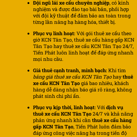
Đội ngũ lái xe cẩu chuyên nghiệp
, có kinh
nghiệm và được đào tạo bài bản, phối hợp
với đội kỹ thuật để đảm bảo an toàn trong
từng lần nâng hạ hàng hóa, thiết bị.
Phục vụ linh hoạt:
Với gói thuê xe cẩu theo
giờ KCN Tân Tạo, thuê xe cẩu hàng gấp KCN
Tân
Tạo hay thuê xe cẩu KCN Tân
Tạo 24/7,
Tiến Phát luôn linh hoạt để đáp ứng nhanh
mọi nhu cầu.
Giá thuê cạnh tranh, minh bạch:
Khi tìm
bảng giá thuê xe cẩu KCN Tân Tạo
hay
thuê
xe cẩu
KCN Tân Tạo
giá bao nhiêu, khách
hàng dễ dàng nhận báo giá rõ ràng, không
phát sinh chi phí ẩn.
Phục vụ kịp thời, linh hoạt:
Với
dịch vụ
thuê xe cẩu
KCN Tân Tạo
24/7 và khả năng
phản ứng nhanh khi cần
thuê xe cẩu hàng
gấp
KCN Tân Tạo
, Tiến Phát luôn đảm bảo
đáp ứng công việc nâng hạ trong tiến độ