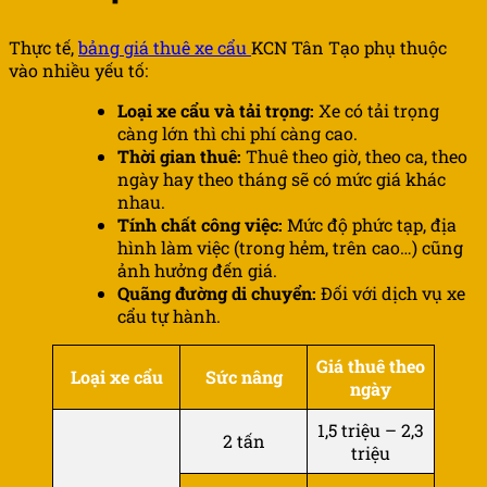
Thực tế,
bảng giá thuê xe cẩu
KCN Tân Tạo phụ thuộc
vào nhiều yếu tố:
Loại xe cẩu và tải trọng:
Xe có tải trọng
càng lớn thì chi phí càng cao.
Thời gian thuê:
Thuê theo giờ, theo ca, theo
ngày hay theo tháng sẽ có mức giá khác
nhau.
Tính chất công việc:
Mức độ phức tạp, địa
hình làm việc (trong hẻm, trên cao…) cũng
ảnh hưởng đến giá.
Quãng đường di chuyển:
Đối với dịch vụ xe
cẩu tự hành.
Giá thuê theo
Loại xe cẩu
Sức nâng
ngày
1,5 triệu – 2,3
2 tấn
triệu