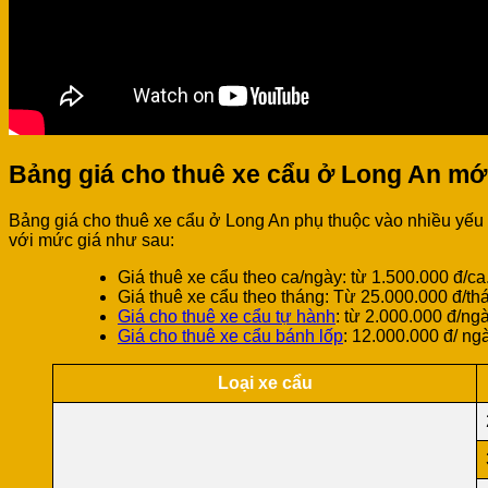
Bảng giá cho thuê xe cẩu ở Long An mớ
Bảng giá cho thuê xe cẩu ở Long An phụ thuộc vào nhiều yếu tố
với mức giá như sau:
Giá thuê xe cẩu theo ca/ngày: từ 1.500.000 đ/ca
Giá thuê xe cẩu theo tháng: Từ 25.000.000 đ/th
Giá cho thuê xe cẩu tự hành
: từ 2.000.000 đ/ngà
Giá cho thuê xe cẩu bánh lốp
: 12.000.000 đ/ ng
Loại xe cẩu