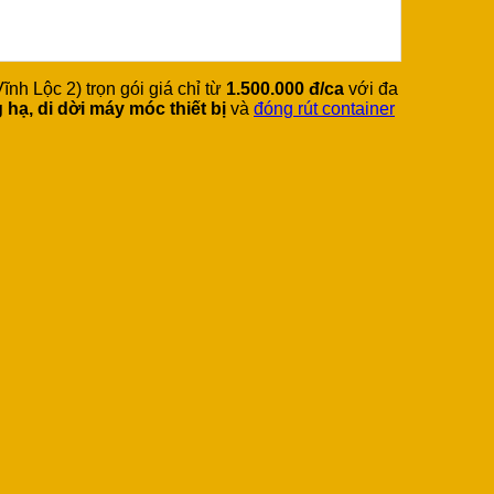
h Lộc 2) trọn gói giá chỉ từ
1.500.000 đ/ca
với đa
 hạ, di dời máy móc thiết bị
và
đóng rút container