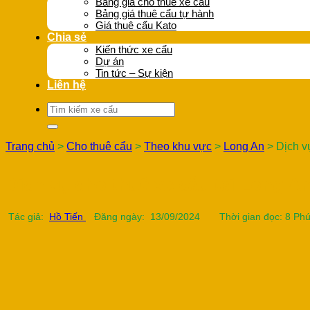
Bảng giá cho thuê xe cẩu
Bảng giá thuê cẩu tự hành
Giá thuê cẩu Kato
Chia sẻ
Kiến thức xe cẩu
Dự án
Tin tức – Sự kiện
Liên hệ
Tìm
kiếm:
Trang chủ
>
Cho thuê cẩu
>
Theo khu vực
>
Long An
>
Dịch v
Dịch vụ cho thuê xe cẩu tại Long A
Tác giả:
Hồ Tiến
Đăng ngày: 13/09/2024
Thời gian đọc: 8 Phú