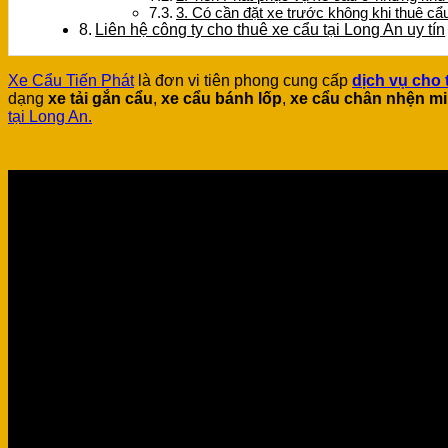
3. Có cần đặt xe trước không khi thuê c
Liên hệ công ty cho thuê xe cẩu tại Long An uy tín
Xe Cẩu Tiến Phát
là đơn vi tiên phong cung cấp
dịch vụ cho 
dạng
xe tải gắn cẩu
,
xe cẩu bánh lốp
,
xe cẩu chân nhện mi
tại Long An.