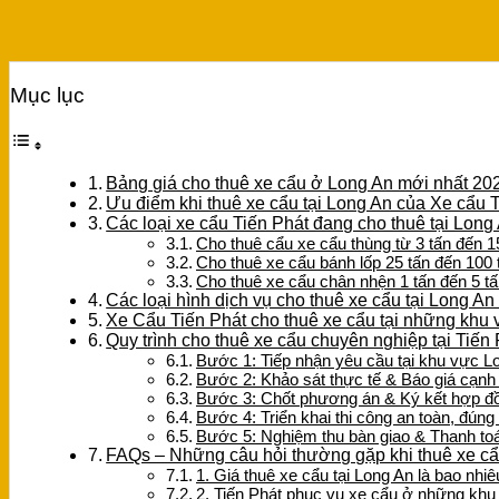
Mục lục
Bảng giá cho thuê xe cẩu ở Long An mới nhất 20
Ưu điểm khi thuê xe cẩu tại Long An của Xe cẩu 
Các loại xe cẩu Tiến Phát đang cho thuê tại Long
Cho thuê cẩu xe cẩu thùng từ 3 tấn đến 1
Cho thuê xe cẩu bánh lốp 25 tấn đến 100 
Cho thuê xe cẩu chân nhện 1 tấn đến 5 t
Các loại hình dịch vụ cho thuê xe cẩu tại Long An
Xe Cẩu Tiến Phát cho thuê xe cẩu tại những khu
Quy trình cho thuê xe cẩu chuyên nghiệp tại Tiến
Bước 1: Tiếp nhận yêu cầu tại khu vực L
Bước 2: Khảo sát thực tế & Báo giá cạnh 
Bước 3: Chốt phương án & Ký kết hợp đ
Bước 4: Triển khai thi công an toàn, đúng 
Bước 5: Nghiệm thu bàn giao & Thanh to
FAQs – Những câu hỏi thường gặp khi thuê xe c
1. Giá thuê xe cẩu tại Long An là bao nhiê
2. Tiến Phát phục vụ xe cẩu ở những khu