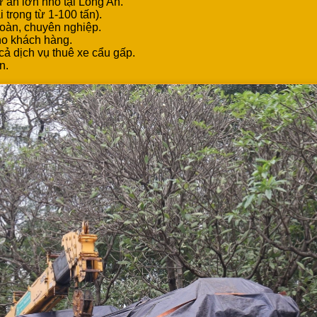
ự án lớn nhỏ tại Long An.
i trọng từ 1-100 tấn).
toàn, chuyên nghiệp.
cho khách hàng.
cả dịch vụ thuê xe cẩu gấp.
n.