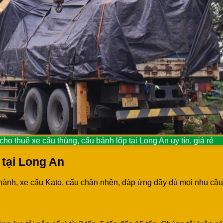
cho thuê xe cẩu thùng, cẩu bánh lốp tại Long An uy tín, giá rẻ
 tại Long An
hành, xe cẩu Kato, cẩu chân nhện, đáp ứng đầy đủ mọi nhu cầu 
tấn