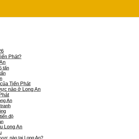
26
Tiến Phát?
 An
5 tấn
tấn
ấn
 của Tiến Phát
 vực nào ở Long An
 Phát
ong An
tranh
ồng
tiến độ
án
ẩu Long An
u
 vực nào tại Long An?