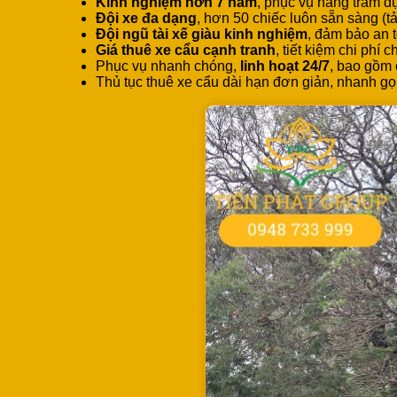
Kinh nghiệm hơn 7 năm
, phục vụ hàng trăm d
Đội xe đa dạng
, hơn 50 chiếc luôn sẵn sàng (tả
Đội ngũ tài xế giàu kinh nghiệm
, đảm bảo an 
Giá thuê xe cẩu cạnh tranh
, tiết kiệm chi phí 
Phục vụ nhanh chóng,
linh hoạt 24/7
, bao gồm 
Thủ tục thuê xe cẩu dài hạn đơn giản, nhanh gọ