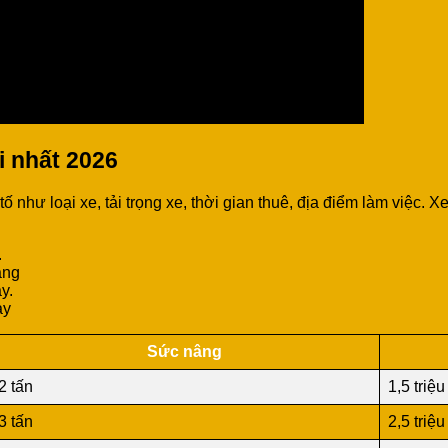
i nhất 2026
 như loại xe, tải trọng xe, thời gian thuê, địa điểm làm việc.
.
áng
y.
ày
Sức nâng
2 tấn
1,5 triệu
3 tấn
2,5 triệu