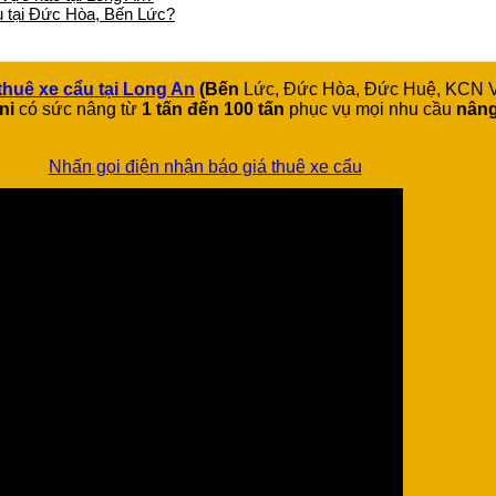
ẩu tại Đức Hòa, Bến Lức?
thuê xe cẩu tại Long An
(Bến
Lức, Đức Hòa, Đức Huệ, KCN Vĩn
ni
có sức nâng từ
1 tấn đến 100 tấn
phục vụ mọi nhu cầu
nâng
Nhấn gọi điện nhận báo giá thuê xe cẩu