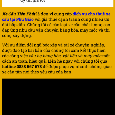
Xe Cẩu Tiến Phát
là đơn vị cung cấp
dịch vụ cho thuê xe
cẩu tại Phú Giáo
với giá thuê cạnh tranh cùng nhiều ưu
đãi hấp dẫn. Chúng tôi có các loại xe cẩu chất lượng cao
đáp ứng nhu cầu vận chuyển hàng hóa, máy móc và thi
công xây dựng.
Với ưu điểm đội ngũ bốc xếp và tài xế chuyên nghiệp,
được đào tạo bài bản của chúng tôi cam kết thực hiện
các công việc
cẩu hạ hàng hóa
,
vật liệu và máy móc
một
cách an toàn, hiệu quả. Liên hệ ngay với chúng tôi qua
hotline 0838 567 678
để được phục vụ nhanh chóng, giao
xe cẩu tận nơi theo yêu cầu của bạn.