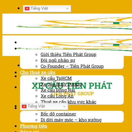
Chuyển
Tiếng Việt
đến
nội
dung
Trang chủ
Về Tiến Phát Group
Giới thiệu Tiến Phát Group
Đội ngũ nhân sự
Co-Founder – Tiến Phát Group
Cho thuê xe cẩu
Xe cẩu TpHCM
XE CẨU TIẾN PHÁT
Xe cẩu Bình Dương
Xe cẩu Đồng Nai
TIẾN PHÁT GROUP
Xe cẩu Long An
Thuê xe cẩu khu vực khác
Tiếng Việt
Dịch vụ
Bốc dỡ container
Di dời máy móc – kho xưởng
Phương tiện
Bảng giá