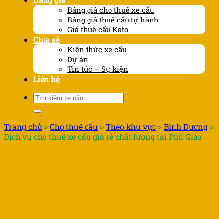
Bảng giá cho thuê xe cẩu
Bảng giá thuê cẩu tự hành
Giá thuê cẩu Kato
Chia sẻ
Kiến thức xe cẩu
Dự án
Tin tức – Sự kiện
Liên hệ
Tìm
kiếm:
Trang chủ
>
Cho thuê cẩu
>
Theo khu vực
>
Bình Dương
>
Dịch vụ cho thuê xe cẩu giá rẻ chất lượng tại Phú Giáo
Dịch vụ cho thuê xe cẩu
giá rẻ chất lượng tại Phú