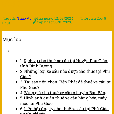
Giáo
Tác giả:
Thảo Vy
Đăng ngày: 12/09/2024
Thời gian đọc: 5
Cập nhật: 30/01/2026
Phút
Mục lục
Dịch vụ cho thuê xe cẩu tại Huyện Phú Giáo,
tỉnh Bình Dương
Những loại xe cẩu nào được cho thuê tại Phú
Giáo?
Tại sao nên chọn Tiến Phát để thuê xe cẩu tại
Phú Giáo?
Bảng giá cho thuê xe cẩu ở huyện Bàu Bàng
Hình ảnh dự án thuê xe cẩu hàng hóa, máy
móc tại Phú Giáo
Liên hệ công ty cho thuê xe cẩu tại Phú Giáo
uy tín giá tốt