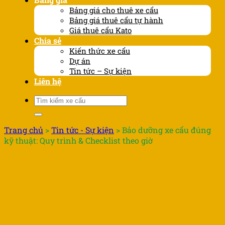
Bảng giá cho thuê xe cẩu
Bảng giá thuê cẩu tự hành
Giá thuê cẩu Kato
Chia sẻ
Kiến thức xe cẩu
Dự án
Tin tức – Sự kiện
Liên hệ
Tìm
kiếm:
Trang chủ
>
Tin tức - Sự kiện
>
Bảo dưỡng xe cẩu đúng
kỹ thuật: Quy trình & Checklist theo giờ
Bảo dưỡng xe cẩu đúng
kỹ thuật: Quy trình &