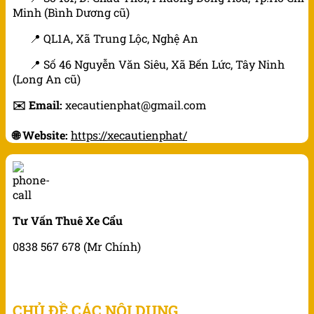
Minh (Bình Dương cũ)
📍 QL1A, Xã Trung Lộc, Nghệ An
📍 Số 46 Nguyễn Văn Siêu, Xã Bến Lức, Tây Ninh
(Long An cũ)
✉️ Email:
xecautienphat@gmail.com
🌐 Website:
https://xecautienphat/
Tư Vấn Thuê Xe Cẩu
0838 567 678 (Mr Chính)
CHỦ ĐỀ CÁC NỘI DỤNG