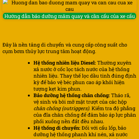
Hướng dẫn bảo dưỡng mâm quay và cần cẩu của xe cẩu
Động cơ và khung gầm xe
Đây là nền tảng di chuyển và cung cấp công suất cho
cụm bơm thủy lực trung tâm hoạt động.
Hệ thống nhiên liệu Diesel:
Thường xuyên
xả nước ở cốc lọc tách nước của hệ thống
nhiên liệu. Thay thế lọc dầu tinh đúng định
kỳ để bảo vệ béc phun cao áp khỏi hiện
tượng kẹt kim phun.
Bảo dưỡng hệ thống chân chống:
Tháo rã,
vệ sinh và bôi mỡ mặt trượt của các hộp
chân chống (outriggers)
. Kiểm tra độ phẳng
của đĩa chân chống để đảm bảo áp lực phân
phối xuống nền đất đều nhau.
Hệ thống di chuyển:
Đối với cẩu lốp, bảo
dưỡng hệ thống phanh khí nén, xả nước