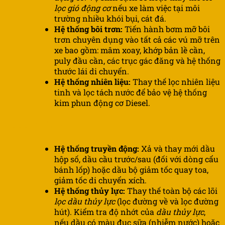
lọc gió động cơ
nếu xe làm việc tại môi
trường nhiều khói bụi, cát đá.
Hệ thống bôi trơn:
Tiến hành bơm mỡ bôi
trơn chuyên dụng vào tất cả các vú mỡ trên
xe bao gồm: mâm xoay, khớp bản lề cần,
puly đầu cần, các trục gác đăng và hệ thống
thước lái di chuyển.
Hệ thống nhiên liệu:
Thay thế lọc nhiên liệu
tinh và lọc tách nước để bảo vệ hệ thống
kim phun động cơ Diesel.
1000 giờ hoạt động
Hệ thống truyền động:
Xả và thay mới dầu
hộp số, dầu cầu trước/sau (đối với dòng cẩu
bánh lốp) hoặc dầu bộ giảm tốc quay toa,
giảm tốc di chuyển xích.
Hệ thống thủy lực:
Thay thế toàn bộ các lõi
lọc dầu thủy lực
(lọc đường về và lọc đường
hút). Kiểm tra độ nhớt của
dầu thủy lực
,
nếu dầu có màu đục sữa (nhiễm nước) hoặc