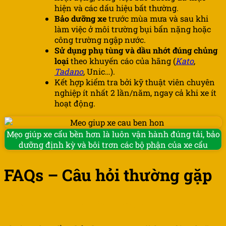
hiện và các dấu hiệu bất thường.
Bảo dưỡng xe
trước mùa mưa và sau khi
làm việc ở môi trường bụi bẩn nặng hoặc
công trường ngập nước.
Sử dụng phụ tùng và dầu nhớt đúng chủng
loại
theo khuyến cáo của hãng (
Kato
,
Tadano
, Unic…).
Kết hợp kiểm tra bởi kỹ thuật viên chuyên
nghiệp ít nhất 2 lần/năm, ngay cả khi xe ít
hoạt động.
Mẹo giúp xe cẩu bền hơn là luôn vận hành đúng tải, bảo
dưỡng định kỳ và bôi trơn các bộ phận của xe cẩu
FAQs – Câu hỏi thường gặp
Bao lâu nên thay dầu thủy lực xe cẩu?