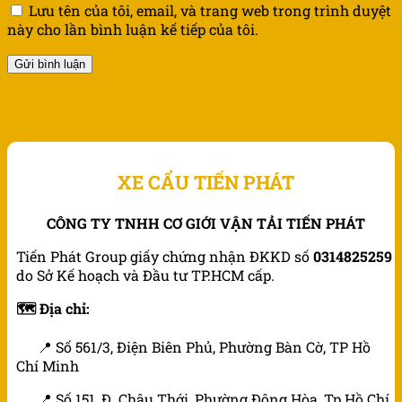
Lưu tên của tôi, email, và trang web trong trình duyệt
này cho lần bình luận kế tiếp của tôi.
XE CẨU TIẾN PHÁT
CÔNG TY TNHH CƠ GIỚI VẬN TẢI TIẾN PHÁT
Tiến Phát Group giấy chứng nhận ĐKKD số
0314825259
do Sở Kế hoạch và Đầu tư TP.HCM cấp.
🗺️ Địa chỉ:
📍 Số 561/3, Điện Biên Phủ, Phường Bàn Cờ, TP Hồ
Chí Minh
📍 Số 151, Đ. Châu Thới, Phường Đông Hòa, Tp.Hồ Chí