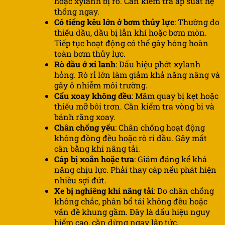
hoặc xylanh bị rò. Cần kiểm tra áp suất hệ
thống ngay.
Có tiếng kêu lớn ở bơm thủy lực
: Thường do
thiếu dầu, dầu bị lẫn khí hoặc bơm mòn.
Tiếp tục hoạt động có thể gây hỏng hoàn
toàn bơm thủy lực.
Rò dầu ở xi lanh
: Dấu hiệu phớt xylanh
hỏng. Rò rỉ lớn làm giảm khả năng nâng và
gây ô nhiễm môi trường.
Cẩu xoay không đều
: Mâm quay bị kẹt hoặc
thiếu mỡ bôi trơn. Cần kiểm tra vòng bi và
bánh răng xoay.
Chân chống yếu
: Chân chống hoạt động
không đồng đều hoặc rò rỉ dầu. Gây mất
cân bằng khi nâng tải.
Cáp bị xoắn hoặc tưa
: Giảm đáng kể khả
năng chịu lực. Phải thay cáp nếu phát hiện
nhiều sợi đứt.
Xe bị nghiêng khi nâng tải
: Do chân chống
không chắc, phân bổ tải không đều hoặc
vấn đề khung gầm. Đây là dấu hiệu nguy
hiểm cao, cần dừng ngay lập tức.