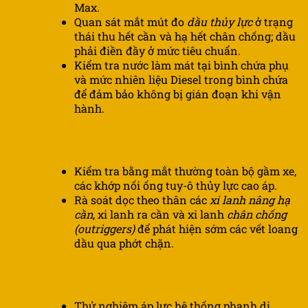
Max.
Quan sát mắt mút đo
dầu thủy lực
ở trạng
thái thu hết cần và hạ hết chân chống; dầu
phải điền đầy ở mức tiêu chuẩn.
Kiểm tra nước làm mát tại bình chứa phụ
và mức nhiên liệu Diesel trong bình chứa
để đảm bảo không bị gián đoạn khi vận
hành.
Hệ thống rò rỉ
Kiểm tra bằng mắt thường toàn bộ gầm xe,
các khớp nối ống tuy-ô thủy lực cao áp.
Rà soát dọc theo thân các
xi lanh nâng hạ
cần
, xi lanh ra cần và xi lanh
chân chống
(outriggers)
để phát hiện sớm các vết loang
dầu qua phớt chặn.
An toàn thiết bị
Thử nghiệm áp lực hệ thống phanh di