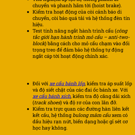
chuyển và phanh hãm tời (hoist brake).
Kiểm tra hoạt động của còi cảnh báo di
chuyển, còi báo quá tải và hệ thống đèn tín
hiệu.
Test tính năng ngắt hành trình cẩu (
công
tắc giới hạn hành trình mỏ cẩu – anti-two-
block
) bằng cách cho mỏ cẩu chạm vào đối
trọng treo để đảm bảo hệ thống tự động
ngắt cáp tời hoạt động chính xác.
Kiểm tra trực quan
Đối với
xe cẩu bánh lốp
, kiểm tra áp suất lốp
và độ siết chặt của các đai ốc bánh xe. Với
xe cẩu bánh xích
, kiểm tra độ căng dải xích
(
track shoes
) và độ rơ của con lăn đỡ.
Kiểm tra trực quan các đường hàn liên kết
kết cấu, hệ thống
bulong mâm cẩu
xem có
dấu hiệu rạn nứt, biến dạng hoặc gỉ sét cơ
học hay không.