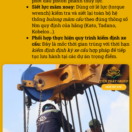
phớt dầu piston phanh thủy lực.
Siết lực mâm xoay:
Dùng cờ lê lực (torque
wrench) kiểm tra và siết lại toàn bộ hệ
thống
bulong mâm cẩu
theo đúng thông số
Nm quy định của hãng (Kato, Tadano,
Kobelco…).
Phối hợp thực hiện quy trình kiểm định xe
cẩu:
Đây là mốc thời gian trùng với thời hạn
kiểm định định kỳ xe cẩu
hợp pháp để tiếp
tục lưu hành tại các dự án trọng điểm.