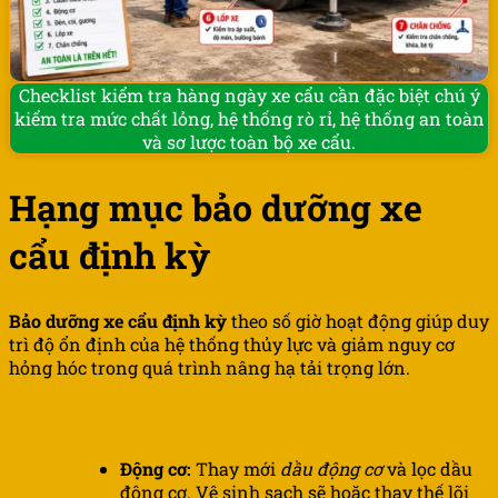
Checklist kiểm tra hàng ngày xe cẩu cần đặc biệt chú ý
kiểm tra mức chất lỏng, hệ thống rò rỉ, hệ thống an toàn
và sơ lược toàn bộ xe cẩu.
Hạng mục bảo dưỡng xe
cẩu định kỳ
Bảo dưỡng xe cẩu định kỳ
theo số giờ hoạt động giúp duy
trì độ ổn định của hệ thống thủy lực và giảm nguy cơ
hỏng hóc trong quá trình nâng hạ tải trọng lớn.
250 – 500 giờ hoạt động
Động cơ:
Thay mới
dầu động cơ
và lọc dầu
động cơ. Vệ sinh sạch sẽ hoặc thay thế lõi