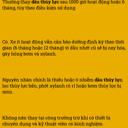
Thường thay
dầu thủy lực
sau 1000 giờ hoạt động hoặc 6
tháng, tùy theo điều kiện sử dụng.
Xe cẩu ít hoạt động có cần bảo dưỡng định
kỳ không?
Có. Xe ít hoạt động vẫn cần bảo dưỡng định kỳ theo thời
gian (6 tháng hoặc 12 tháng) vì dầu nhớt cũ sẽ bị oxy hóa,
gây hỏng bơm và xylanh.
Xe cẩu bị yếu ben nguyên nhân do đâu?
Nguyên nhân chính là thiếu hoặc ô nhiễm
dầu thủy lực
,
lọc thủy lực bẩn, phớt xylanh rò rỉ hoặc bơm thủy lực bị
mòn.
Có nên tự thay dầu thủy lực tại công trình?
Không nên thay tại công trường trừ khi có thiết bị
chuyên dụng và kỹ thuật viên có kinh nghiệm.