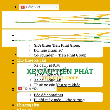
Chuyển
Tiếng Việt
đến
nội
dung
Trang chủ
Về Tiến Phát Group
Giới thiệu Tiến Phát Group
Đội ngũ nhân sự
Co-Founder – Tiến Phát Group
Cho thuê xe cẩu
Xe cẩu TpHCM
XE CẨU TIẾN PHÁT
Xe cẩu Bình Dương
Xe cẩu Đồng Nai
TIẾN PHÁT GROUP
Xe cẩu Long An
Thuê xe cẩu khu vực khác
Tiếng Việt
Dịch vụ
Bốc dỡ container
Di dời máy móc – kho xưởng
Phương tiện
Bảng giá