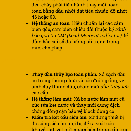
đen cháy phải tiến hành thay mới hoàn
toàn bằng dầu nhớt đạt tiêu chuẩn độ nhớt
46 hoặc 68.
Hệ thống an toàn:
Hiệu chuẩn lại các cảm
biến góc, cảm biến chiều dài thuộc
bộ cảnh
báo quá tải LMI (Load Moment Indicator)
để
đảm bảo sai số đo lường tải trọng trong
mức cho phép.
2000 giờ hoạt động
Thay dầu thủy lực toàn phần:
Xả sạch dầu
cũ trong thùng chứa và các đường ống, vệ
sinh đáy thùng dầu, châm mới
dầu thủy lực
cao cấp.
Hệ thống làm mát:
Xả bỏ nước làm mát cũ,
xúc rửa két nước và thay mới dung dịch
chống đông cặn bảo vệ block động cơ.
Kiểm tra kết cấu siêu âm:
Sử dụng thiết bị
đo sóng siêu âm nội bộ để rà soát các
khuyết tật, vết nứt ngầm bên trong cấu trúc