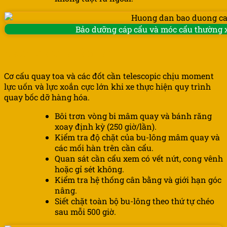
Bảo dưỡng cáp cẩu và móc cẩu thường x
Mâm quay và cần cẩu
Cơ cấu quay toa và các đốt cần telescopic chịu moment
lực uốn và lực xoắn cực lớn khi xe thực hiện quy trình
quay bốc dỡ hàng hóa.
Bôi trơn vòng bi mâm quay và bánh răng
xoay định kỳ (250 giờ/lần).
Kiểm tra độ chặt của bu-lông mâm quay và
các mối hàn trên cần cẩu.
Quan sát cần cẩu xem có vết nứt, cong vênh
hoặc gỉ sét không.
Kiểm tra hệ thống cân bằng và giới hạn góc
nâng.
Siết chặt toàn bộ bu-lông theo thứ tự chéo
sau mỗi 500 giờ.