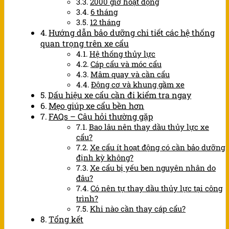
2000 giờ hoạt động
6 tháng
12 tháng
Hướng dẫn bảo dưỡng chi tiết các hệ thống
quan trọng trên xe cẩu
Hệ thống thủy lực
Cáp cẩu và móc cẩu
Mâm quay và cần cẩu
Động cơ và khung gầm xe
Dấu hiệu xe cẩu cần đi kiểm tra ngay
Mẹo giúp xe cẩu bền hơn
FAQs – Câu hỏi thường gặp
Bao lâu nên thay dầu thủy lực xe
cẩu?
Xe cẩu ít hoạt động có cần bảo dưỡng
định kỳ không?
Xe cẩu bị yếu ben nguyên nhân do
đâu?
Có nên tự thay dầu thủy lực tại công
trình?
Khi nào cần thay cáp cẩu?
Tổng kết