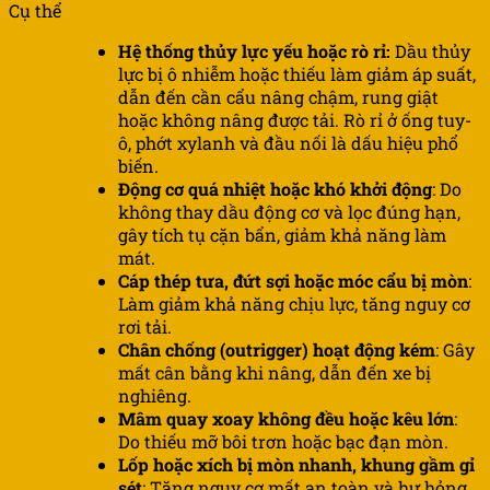
Cụ thể
Hệ thống thủy lực yếu hoặc rò rỉ:
Dầu thủy
lực bị ô nhiễm hoặc thiếu làm giảm áp suất,
dẫn đến cần cẩu nâng chậm, rung giật
hoặc không nâng được tải. Rò rỉ ở ống tuy-
ô, phớt xylanh và đầu nối là dấu hiệu phổ
biến.
Động cơ quá nhiệt hoặc khó khởi động
: Do
không thay dầu động cơ và lọc đúng hạn,
gây tích tụ cặn bẩn, giảm khả năng làm
mát.
Cáp thép tưa, đứt sợi hoặc móc cẩu bị mòn
:
Làm giảm khả năng chịu lực, tăng nguy cơ
rơi tải.
Chân chống (outrigger) hoạt động kém
: Gây
mất cân bằng khi nâng, dẫn đến xe bị
nghiêng.
Mâm quay xoay không đều hoặc kêu lớn
:
Do thiếu mỡ bôi trơn hoặc bạc đạn mòn.
Lốp hoặc xích bị mòn nhanh, khung gầm gỉ
sét
: Tăng nguy cơ mất an toàn và hư hỏng