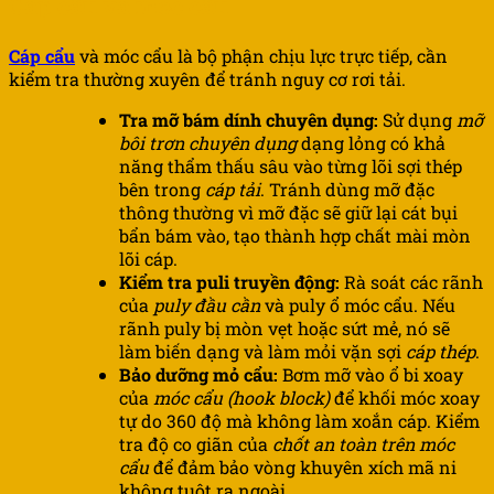
Cáp cẩu và móc cẩu
Cáp cẩu
và móc cẩu là bộ phận chịu lực trực tiếp, cần
kiểm tra thường xuyên để tránh nguy cơ rơi tải.
Tra mỡ bám dính chuyên dụng:
Sử dụng
mỡ
bôi trơn chuyên dụng
dạng lỏng có khả
năng thẩm thấu sâu vào từng lõi sợi thép
bên trong
cáp tải
. Tránh dùng mỡ đặc
thông thường vì mỡ đặc sẽ giữ lại cát bụi
bẩn bám vào, tạo thành hợp chất mài mòn
lõi cáp.
Kiểm tra puli truyền động:
Rà soát các rãnh
của
puly đầu cần
và puly ổ móc cẩu. Nếu
rãnh puly bị mòn vẹt hoặc sứt mẻ, nó sẽ
làm biến dạng và làm mỏi vặn sợi
cáp thép
.
Bảo dưỡng mỏ cẩu:
Bơm mỡ vào ổ bi xoay
của
móc cẩu (hook block)
để khối móc xoay
tự do 360 độ mà không làm xoắn cáp. Kiểm
tra độ co giãn của
chốt an toàn trên móc
cẩu
để đảm bảo vòng khuyên xích mã ni
không tuột ra ngoài.