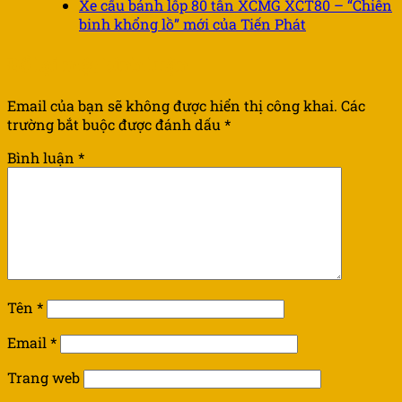
Xe cẩu bánh lốp 80 tấn XCMG XCT80 – “Chiến
binh khổng lồ” mới của Tiến Phát
Để lại một bình luận
Email của bạn sẽ không được hiển thị công khai.
Các
trường bắt buộc được đánh dấu
*
Bình luận
*
Tên
*
Email
*
Trang web