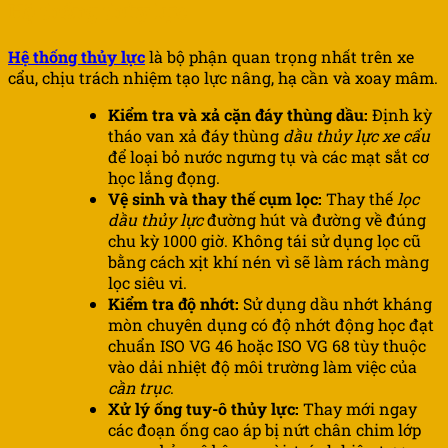
Hệ thống thủy lực
Hệ thống thủy lực
là bộ phận quan trọng nhất trên xe
cẩu, chịu trách nhiệm tạo lực nâng, hạ cần và xoay mâm.
Kiểm tra và xả cặn đáy thùng dầu:
Định kỳ
tháo van xả đáy thùng
dầu thủy lực xe cẩu
để loại bỏ nước ngưng tụ và các mạt sắt cơ
học lắng đọng.
Vệ sinh và thay thế cụm lọc:
Thay thế
lọc
dầu thủy lực
đường hút và đường về đúng
chu kỳ 1000 giờ. Không tái sử dụng lọc cũ
bằng cách xịt khí nén vì sẽ làm rách màng
lọc siêu vi.
Kiểm tra độ nhớt:
Sử dụng dầu nhớt kháng
mòn chuyên dụng có độ nhớt động học đạt
chuẩn ISO VG 46 hoặc ISO VG 68 tùy thuộc
vào dải nhiệt độ môi trường làm việc của
cần trục
.
Xử lý ống tuy-ô thủy lực:
Thay mới ngay
các đoạn ống cao áp bị nứt chân chim lớp