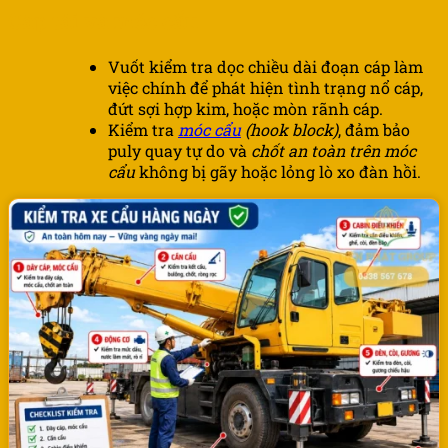
Cáp tải và móc cẩu
Vuốt kiểm tra dọc chiều dài đoạn cáp làm
việc chính để phát hiện tình trạng nổ cáp,
đứt sợi hợp kim, hoặc mòn rãnh cáp.
Kiểm tra
móc cẩu
(hook block)
, đảm bảo
puly quay tự do và
chốt an toàn trên móc
cẩu
không bị gãy hoặc lỏng lò xo đàn hồi.