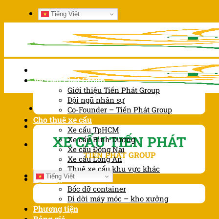
Chuyển
Tiếng Việt
đến
nội
dung
Trang chủ
Về Tiến Phát Group
Giới thiệu Tiến Phát Group
Đội ngũ nhân sự
Co-Founder – Tiến Phát Group
Cho thuê xe cẩu
Xe cẩu TpHCM
XE CẨU TIẾN PHÁT
Xe cẩu Bình Dương
Xe cẩu Đồng Nai
TIẾN PHÁT GROUP
Xe cẩu Long An
Thuê xe cẩu khu vực khác
Tiếng Việt
Dịch vụ
Bốc dỡ container
Di dời máy móc – kho xưởng
Phương tiện
Bảng giá