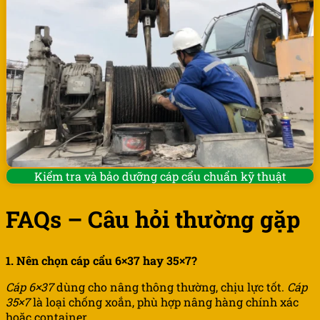
Kiểm tra và bảo dưỡng cáp cẩu chuẩn kỹ thuật
FAQs – Câu hỏi thường gặp
1. Nên chọn cáp cẩu 6×37 hay 35×7?
Cáp 6×37
dùng cho nâng thông thường, chịu lực tốt.
Cáp
35×7
là loại chống xoắn, phù hợp nâng hàng chính xác
hoặc container.