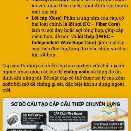
lại với nhau theo chiều nhất định tạo thành
một tao cáp.
Lõi cáp (Core)
: Phần trung tâm của cáp, có
hai loại chính là
lõi sợi (FC – Fiber Core)
làm từ sợi đay hoặc sợi tổng hợp, giúp cáp
mềm hơn, dễ uốn và
lõi thép (IWRC –
Independent Wire Rope Core)
gồm một sợi
cáp thép độc lập, tăng độ chắc chắn và chịu
lực tốt hơn.
Cáp cẩu thường có nhiều lớp tao cáp bện với chiều xoắn
ngược nhau giữa các lớp để
chống xoắn
và tăng độ ổn
định khi nâng tải. Bề mặt cáp có thể được xử lý mạ kẽm
hoặc bôi mỡ để chống gỉ sét, đặc biệt khi sử dụng ngoài
trời.