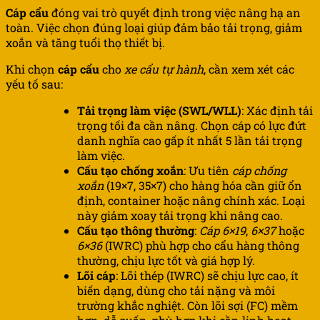
Cáp cẩu
đóng vai trò quyết định trong việc nâng hạ an
toàn. Việc chọn đúng loại giúp đảm bảo tải trọng, giảm
xoắn và tăng tuổi thọ thiết bị.
Khi chọn
cáp cẩu
cho
xe cẩu tự hành
, cần xem xét các
yếu tố sau:
Tải trọng làm việc (SWL/WLL)
: Xác định tải
trọng tối đa cần nâng. Chọn cáp có lực đứt
danh nghĩa cao gấp ít nhất 5 lần tải trọng
làm việc.
Cấu tạo chống xoắn
: Ưu tiên
cáp chống
xoắn
(19×7, 35×7) cho hàng hóa cần giữ ổn
định, container hoặc nâng chính xác. Loại
này giảm xoay tải trọng khi nâng cao.
Cấu tạo thông thường
:
Cáp 6×19
,
6×37
hoặc
6×36
(IWRC) phù hợp cho cẩu hàng thông
thường, chịu lực tốt và giá hợp lý.
Lõi cáp
: Lõi thép (IWRC) sẽ chịu lực cao, ít
biến dạng, dùng cho tải nặng và môi
trường khắc nghiệt. Còn lõi sợi (FC) mềm