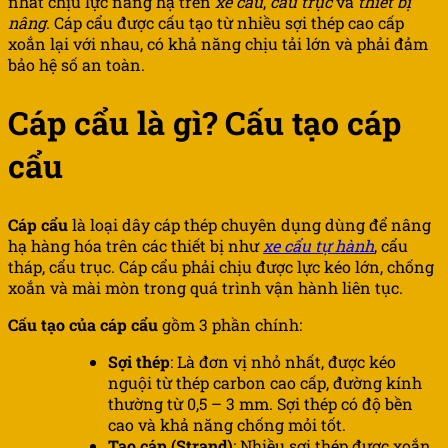
nhất chịu lực nâng hạ trên
xe cẩu
,
cẩu trục
và
thiết bị
nâng
. Cáp cẩu được cấu tạo từ nhiều sợi thép cao cấp
xoắn lại với nhau, có khả năng chịu tải lớn và phải đảm
bảo hệ số an toàn.
Cáp cẩu là gì? Cấu tạo cáp
cẩu
Cáp cẩu
là loại dây cáp thép chuyên dụng dùng để nâng
hạ hàng hóa trên các thiết bị như
xe cẩu tự hành
, cẩu
tháp, cẩu trục. Cáp cẩu phải chịu được lực kéo lớn, chống
xoắn và mài mòn trong quá trình vận hành liên tục.
Cấu tạo của cáp cẩu
gồm 3 phần chính:
Sợi thép
: Là đơn vị nhỏ nhất, được kéo
nguội từ thép carbon cao cấp, đường kính
thường từ 0,5 – 3 mm. Sợi thép có độ bền
cao và khả năng chống mỏi tốt.
Tao cáp (Strand)
: Nhiều sợi thép được xoắn