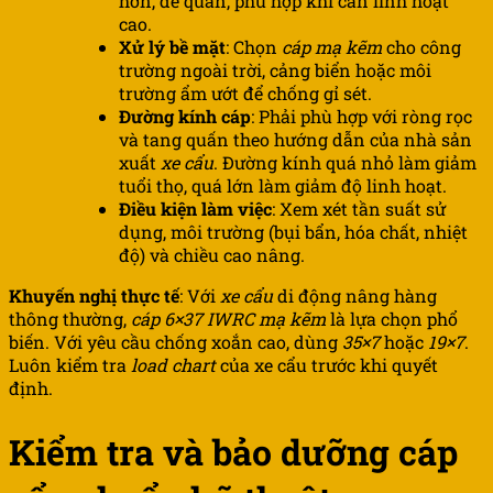
hơn, dễ quấn, phù hợp khi cần linh hoạt
cao.
Xử lý bề mặt
: Chọn
cáp mạ kẽm
cho công
trường ngoài trời, cảng biển hoặc môi
trường ẩm ướt để chống gỉ sét.
Đường kính cáp
: Phải phù hợp với ròng rọc
và tang quấn theo hướng dẫn của nhà sản
xuất
xe cẩu
. Đường kính quá nhỏ làm giảm
tuổi thọ, quá lớn làm giảm độ linh hoạt.
Điều kiện làm việc
: Xem xét tần suất sử
dụng, môi trường (bụi bẩn, hóa chất, nhiệt
độ) và chiều cao nâng.
Khuyến nghị thực tế
: Với
xe cẩu
di động nâng hàng
thông thường,
cáp 6×37 IWRC mạ kẽm
là lựa chọn phổ
biến. Với yêu cầu chống xoắn cao, dùng
35×7
hoặc
19×7
.
Luôn kiểm tra
load chart
của xe cẩu trước khi quyết
định.
Kiểm tra và bảo dưỡng cáp