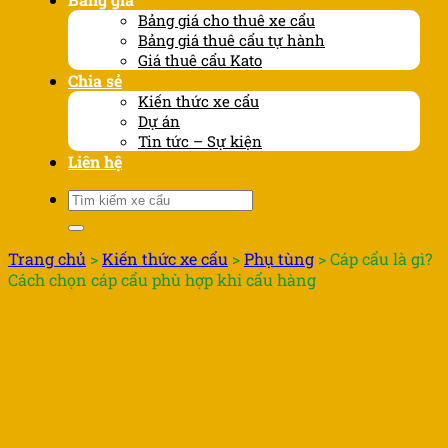
Bảng giá cho thuê xe cẩu
Bảng giá thuê cẩu tự hành
Giá thuê cẩu Kato
Chia sẻ
Kiến thức xe cẩu
Dự án
Tin tức – Sự kiện
Liên hệ
Tìm
kiếm:
Trang chủ
>
Kiến thức xe cẩu
>
Phụ tùng
>
Cáp cẩu là gì?
Cách chọn cáp cẩu phù hợp khi cẩu hàng
Cáp cẩu là gì? Cách chọn
cáp cẩu phù hợp khi cẩu