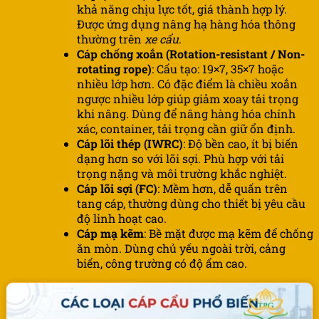
khả năng chịu lực tốt, giá thành hợp lý.
Được ứng dụng nâng hạ hàng hóa thông
thường trên
xe cẩu
.
Cáp chống xoắn (Rotation-resistant / Non-
rotating rope)
: Cấu tạo: 19×7, 35×7 hoặc
nhiều lớp hơn. Có đặc điểm là chiều xoắn
ngược nhiều lớp giúp giảm xoay tải trọng
khi nâng. Dùng để nâng hàng hóa chính
xác, container, tải trọng cần giữ ổn định.
Cáp lõi thép (IWRC)
: Độ bền cao, ít bị biến
dạng hơn so với lõi sợi. Phù hợp với tải
trọng nặng và môi trường khắc nghiệt.
Cáp lõi sợi (FC)
: Mềm hơn, dễ quấn trên
tang cáp, thường dùng cho thiết bị yêu cầu
độ linh hoạt cao.
Cáp mạ kẽm
: Bề mặt được mạ kẽm để chống
ăn mòn. Dùng chủ yếu ngoài trời, cảng
biển, công trường có độ ẩm cao.