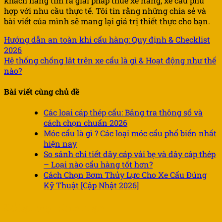
khách hàng tìm ra giải pháp thuê xe nâng, xe cẩu phù
hợp với nhu cầu thực tế. Tôi tin rằng những chia sẻ và
bài viết của mình sẽ mang lại giá trị thiết thực cho bạn.
Hướng dẫn an toàn khi cẩu hàng: Quy định & Checklist
2026
Hệ thống chống lật trên xe cẩu là gì & Hoạt động như thế
nào?
Bài viết cùng chủ đề
Các loại cáp thép cẩu: Bảng tra thông số và
cách chọn chuẩn 2026
Móc cẩu là gì ? Các loại móc cẩu phổ biến nhất
hiện nay
So sánh chi tiết dây cáp vải bẹ và dây cáp thép
– Loại nào cẩu hàng tốt hơn?
Cách Chọn Bơm Thủy Lực Cho Xe Cẩu Đúng
Kỹ Thuật [Cập Nhật 2026]
Để lại một bình luận