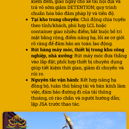
kiểm đếm, giao ngay cho xe tải nội địa và
trả vỏ sớm giảm DETENTION; quy trình
chuẩn hóa bảo đảm pháp lý và tiến độ.
Tại kho trung chuyển:
Chủ động chia tuyến
theo tỉnh/khách, phù hợp LCL hoặc
container giao nhiều điểm; bắt buộc bố trí
mặt bằng rộng, điểm nâng hạ, lối xe cơ giới
rõ ràng để đảm bảo an toàn lao động.
Rút hàng máy móc, thiết bị trong khu công
nghiệp, nhà xưởng:
Rút máy móc đưa thẳng
vào lắp đặt; phối hợp thiết bị chuyên dụng
giúp tiết kiệm thời gian, giảm di chuyển và
rủi ro.
Nguyên tắc vận hành:
Kết hợp nâng hạ
đồng bộ, tuân thủ bảng tải và bán kính làm
việc, đảm bảo đường đi của tải thông
thoáng, có rào chắn và người hướng dẫn;
lập JSA trước thao tác.