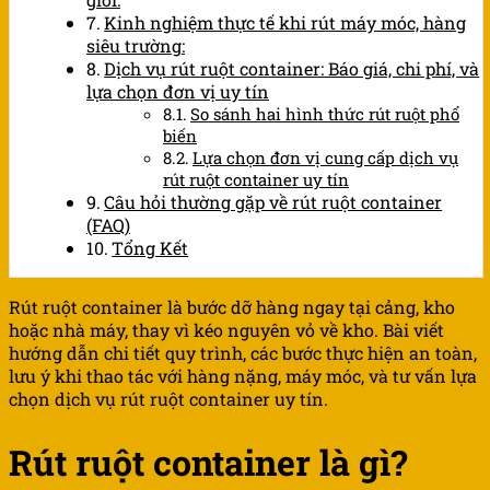
Kinh nghiệm thực tế khi rút máy móc, hàng
siêu trường:
Dịch vụ rút ruột container: Báo giá, chi phí, và
lựa chọn đơn vị uy tín
So sánh hai hình thức rút ruột phổ
biến
Lựa chọn đơn vị cung cấp dịch vụ
rút ruột container uy tín
Câu hỏi thường gặp về rút ruột container
(FAQ)
Tổng Kết
Rút ruột container là bước dỡ hàng ngay tại cảng, kho
hoặc nhà máy, thay vì kéo nguyên vỏ về kho. Bài viết
hướng dẫn chi tiết quy trình, các bước thực hiện an toàn,
lưu ý khi thao tác với hàng nặng, máy móc, và tư vấn lựa
chọn dịch vụ rút ruột container uy tín.
Rút ruột container là gì?