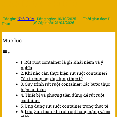
ann toàn, chi tiết
Tác giả:
Nhã Trúc
Đăng ngày: 10/10/2025
Thời gian đọc: 11
Cập nhật: 21/04/2026
Phút
Mục lục
Rút ruột container là gì? Khái niệm và ý
nghĩa
Khi nào cần thực hiện rút ruột container?
Các trường hợp áp dụng thực tế
Quy trình rút ruột container: Các bước thực
hiện an toàn
Thiết bị và phương tiện dùng để rút ruột
container
Ứng dụng rút ruột container trong thực tế
Lưu ý an toàn khi rút ruột hàng nặng và cơ
giới: