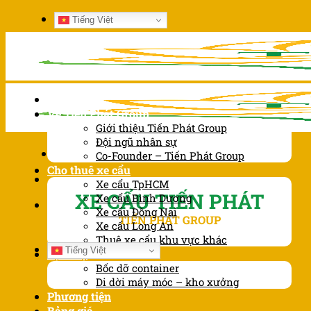
Chuyển
Tiếng Việt
đến
nội
dung
Trang chủ
Về Tiến Phát Group
Giới thiệu Tiến Phát Group
Đội ngũ nhân sự
Co-Founder – Tiến Phát Group
Cho thuê xe cẩu
Xe cẩu TpHCM
XE CẨU TIẾN PHÁT
Xe cẩu Bình Dương
Xe cẩu Đồng Nai
TIẾN PHÁT GROUP
Xe cẩu Long An
Thuê xe cẩu khu vực khác
Tiếng Việt
Dịch vụ
Bốc dỡ container
Di dời máy móc – kho xưởng
Phương tiện
Bảng giá