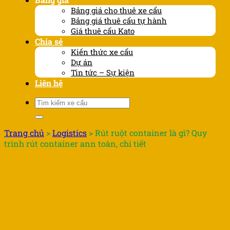
Bảng giá cho thuê xe cẩu
Bảng giá thuê cẩu tự hành
Giá thuê cẩu Kato
Chia sẻ
Kiến thức xe cẩu
Dự án
Tin tức – Sự kiện
Liên hệ
Tìm
kiếm:
Trang chủ
>
Logistics
>
Rút ruột container là gì? Quy
trình rút container ann toàn, chi tiết
Rút ruột container là gì?
Quy trình rút container