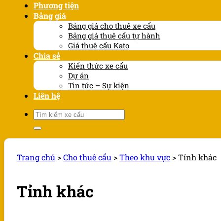
Phương tiện
Bảng giá
Bảng giá cho thuê xe cẩu
Bảng giá thuê cẩu tự hành
Giá thuê cẩu Kato
Chia sẻ
Kiến thức xe cẩu
Dự án
Tin tức – Sự kiện
Liên hệ
Tìm
kiếm:
Trang chủ
>
Cho thuê cẩu
>
Theo khu vực
>
Tỉnh khác
Tỉnh khác