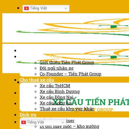
Chuyển
Tiếng Việt
đến
nội
dung
Trang chủ
Về Tiến Phát Group
Giới thiệu Tiến Phát Group
Đội ngũ nhân sự
Co-Founder – Tiến Phát Group
Cho thuê xe cẩu
Xe cẩu TpHCM
Xe cẩu Bình Dương
Xe cẩu Đồng Nai
XE CẨU TIẾN PHÁ
Xe cẩu Long An
Thuê xe cẩu khu vực khác
TIẾN PHÁT GROUP
Dịch vụ
Bốc dỡ container
Tiếng Việt
Di dời máy móc – kho xưởng