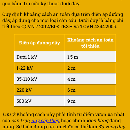
qua bảng tra cứu kỹ thuật dưới đây.
Quy định khoảng cách an toàn dựa trên điện áp đường
dây, áp dụng cho mọi loại cần cẩu. Dưới đây là bảng chi
tiết theo QCVN 7:2012/BLĐTBXH và TCVN 4244:2005.
Khoảng cách an toàn
Điện áp đường dây
tối thiểu
Dưới 1 kV
1,5 m
1-22 kV
2 m
35-110 kV
4 m
220 kV
6 m
500 kV
9 m
Lưu ý:
Khoảng cách này phải tính từ điểm vươn xa nhất
của
cần trục
,
dây cáp thép
, hoặc chính
kiện hàng
đang
nâng. Sự biến động của nhiệt độ có thể làm
độ võng dây