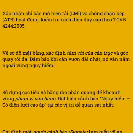
Xác nhận chỉ báo mô men tải (LMI) và chống chặn kép
(ATB) hoạt động, kiểm tra cách điện dây cáp theo TCVN
4244:2005.
Bước 3: Lập phương án thi công (MS)
Vẽ sơ đồ mặt bằng, xác định
tầm với của cần trục
và góc
quay tối đa. Đảm bảo khi cần vươn dài nhất, nó vẫn nằm
ngoài vùng nguy hiểm.
Bước 4: Thiết lập rào chắn và biển báo
Sử dụng cọc tiêu và băng rào phản quang để khoanh
vùng
phạm vi vận hành
. Đặt biển cảnh báo “Nguy hiểm –
Có điện lưới cao áp” tại các vị trí dễ quan sát nhất.
Bước 5: Bố trí nhân sự chỉ huy an toàn
Chỉ định một
người cảnh báo (Signaler)
am hiểu về
an