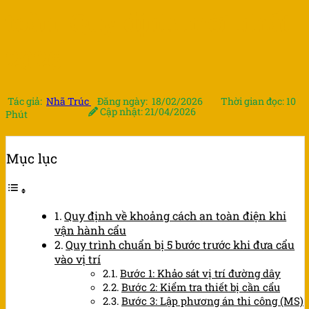
toàn: Quy định mới nhất
2026
Tác giả:
Nhã Trúc
Đăng ngày: 18/02/2026
Thời gian đọc: 10
Cập nhật: 21/04/2026
Phút
Mục lục
Quy định về khoảng cách an toàn điện khi
vận hành cẩu
Quy trình chuẩn bị 5 bước trước khi đưa cẩu
vào vị trí
Bước 1: Khảo sát vị trí đường dây
Bước 2: Kiểm tra thiết bị cần cẩu
Bước 3: Lập phương án thi công (MS)