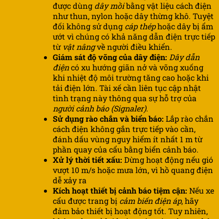
được dùng
dây mồi
bằng vật liệu cách điện
như thun, nylon hoặc dây thừng khô. Tuyệt
đối không sử dụng
cáp thép
hoặc dây bị ẩm
ướt vì chúng có khả năng dẫn điện trực tiếp
từ
vật nâng
về người điều khiển.
Giám sát độ võng của dây điện:
Dây dẫn
điện
có xu hướng giãn nở và võng xuống
khi nhiệt độ môi trường tăng cao hoặc khi
tải điện lớn. Tài xế cần liên tục cập nhật
tình trạng này thông qua sự hỗ trợ của
người cảnh báo (Signaler)
.
Sử dụng rào chắn và biển báo:
Lắp rào chắn
cách điện không gắn trực tiếp vào cần,
đánh dấu vùng nguy hiểm ít nhất 1 m từ
phần quay của cẩu bằng biển cảnh báo.
Xử lý thời tiết xấu:
Dừng hoạt động nếu gió
vượt 10 m/s hoặc mưa lớn, vì hồ quang điện
dễ xảy ra
Kích hoạt thiết bị cảnh báo tiệm cận:
Nếu xe
cẩu được trang bị
cảm biến điện áp
, hãy
đảm bảo thiết bị hoạt động tốt. Tuy nhiên,