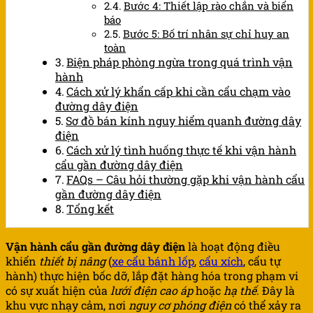
Bước 4: Thiết lập rào chắn và biển
báo
Bước 5: Bố trí nhân sự chỉ huy an
toàn
Biện pháp phòng ngừa trong quá trình vận
hành
Cách xử lý khẩn cấp khi cần cẩu chạm vào
đường dây điện
Sơ đồ bán kính nguy hiểm quanh đường dây
điện
Cách xử lý tình huống thực tế khi vận hành
cẩu gần đường dây điện
FAQs – Câu hỏi thường gặp khi vận hành cẩu
gần đường dây điện
Tổng kết
Vận hành cẩu gần đường dây điện
là hoạt động điều
khiển
thiết bị nâng
(
xe cẩu bánh lốp
,
cẩu xích
, cẩu tự
hành) thực hiện bốc dỡ, lắp đặt hàng hóa trong phạm vi
có sự xuất hiện của
lưới điện cao áp
hoặc
hạ thế
. Đây là
khu vực nhạy cảm, nơi
nguy cơ phóng điện
có thể xảy ra