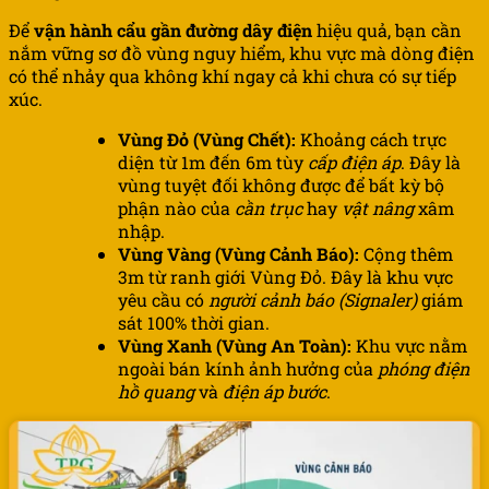
Để
vận hành cẩu gần đường dây điện
hiệu quả, bạn cần
nắm vững sơ đồ vùng nguy hiểm, khu vực mà dòng điện
có thể nhảy qua không khí ngay cả khi chưa có sự tiếp
xúc.
Vùng Đỏ (Vùng Chết):
Khoảng cách trực
diện từ 1m đến 6m tùy
cấp điện áp
. Đây là
vùng tuyệt đối không được để bất kỳ bộ
phận nào của
cần trục
hay
vật nâng
xâm
nhập.
Vùng Vàng (Vùng Cảnh Báo):
Cộng thêm
3m từ ranh giới Vùng Đỏ. Đây là khu vực
yêu cầu có
người cảnh báo (Signaler)
giám
sát 100% thời gian.
Vùng Xanh (Vùng An Toàn):
Khu vực nằm
ngoài bán kính ảnh hưởng của
phóng điện
hồ quang
và
điện áp bước
.