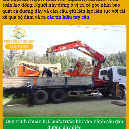
toàn lao động
. Người này đứng ở vị trí có góc nhìn bao
quát cả đường dây và cần cẩu, giữ liên lạc liên tục với tài
xế qua bộ đàm và ra
các tín hiệu tay cẩu
.
Quy trình chuẩn bị 5 bước trước khi vận hành cẩu gần
đường dây điện