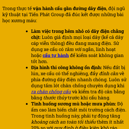
Trong thực tế
vận hành cẩu gần đường dây điện
, đội ngũ
kỹ thuật tại Tiến Phát Group đã đúc kết được những bài
học xương máu:
Làm việc trong hẻm nhỏ có dây điện chằng
chịt:
Luôn giả định mọi loại dây (kể cả dây
cáp viễn thông) đều đang mang điện. Sử
dụng xe cẩu có
tầm với
ngắn, linh hoạt
hoặc
cẩu tự hành
để kiểm soát không gian
tốt hơn.
Địa hình thi công không ổn định:
Nếu đất bị
lún, xe cẩu có thể nghiêng, đẩy
đỉnh cần
về
phía đường dây điện nhanh chóng. Luôn sử
dụng tấm lót chân chống chuyên dụng khi
ra chân chống cẩu
và kiểm tra độ cân bằng
bằng
thước thủy
trước khi cẩu hàng.
Tình huống sương mù hoặc mưa phùn:
Độ
ẩm cao làm biến chất môi trường cách điện.
Trong tình huống này, phải tự động tăng
khoảng cách an toàn tối thiểu
thêm ít nhất
20% so với quy định ở điều kiện khô ráo.