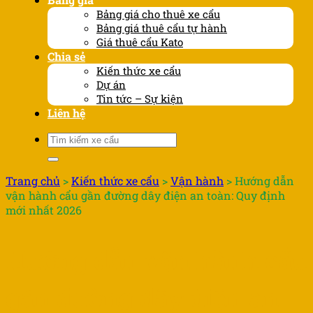
Bảng giá cho thuê xe cẩu
Bảng giá thuê cẩu tự hành
Giá thuê cẩu Kato
Chia sẻ
Kiến thức xe cẩu
Dự án
Tin tức – Sự kiện
Liên hệ
Tìm
kiếm:
Trang chủ
>
Kiến thức xe cẩu
>
Vận hành
>
Hướng dẫn
vận hành cẩu gần đường dây điện an toàn: Quy định
mới nhất 2026
Hướng dẫn vận hành cẩu
gần đường dây điện an