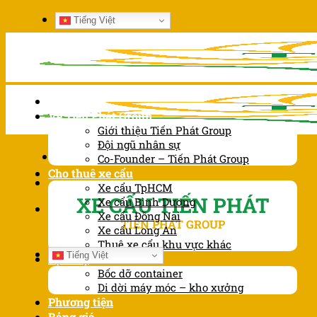
Chuyển
Tiếng Việt
đến
nội
dung
Trang chủ
Về Tiến Phát Group
Giới thiệu Tiến Phát Group
Đội ngũ nhân sự
Co-Founder – Tiến Phát Group
Cho thuê xe cẩu
Xe cẩu TpHCM
XE CẨU TIẾN PHÁT
Xe cẩu Bình Dương
Xe cẩu Đồng Nai
TIẾN PHÁT GROUP
Xe cẩu Long An
Thuê xe cẩu khu vực khác
Tiếng Việt
Dịch vụ
Bốc dỡ container
Di dời máy móc – kho xưởng
Phương tiện
Bảng giá