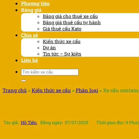
Phương tiện
Bảng giá
Bảng giá cho thuê xe cẩu
Bảng giá thuê cẩu tự hành
Giá thuê cẩu Kato
Chia sẻ
Kiến thức xe cẩu
Dự án
Tin tức – Sự kiện
Liên hệ
Tìm
kiếm:
Trang chủ
>
Kiến thức xe cẩu
>
Phân loại
>
Xe cẩu containe
Xe cẩu container là gì ? Các loại xe
Tác giả:
Hồ Tiến
Đăng ngày: 07/07/2025
Thời gian đọc: 9 Phút