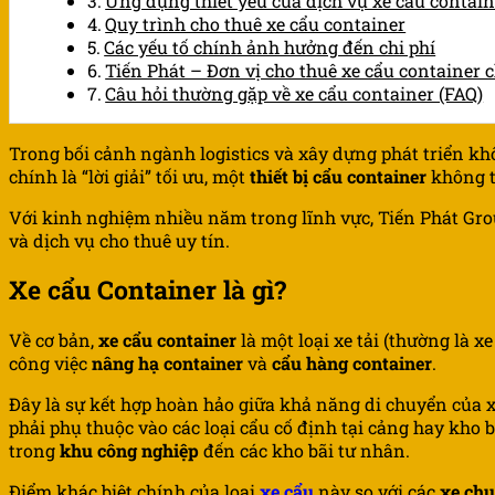
Ứng dụng thiết yếu của dịch vụ xe cẩu contain
Quy trình cho thuê xe cẩu container
Các yếu tố chính ảnh hưởng đến chi phí
Tiến Phát – Đơn vị cho thuê xe cẩu container
Câu hỏi thường gặp về xe cẩu container (FAQ)
Trong bối cảnh ngành logistics và xây dựng phát triển k
chính là “lời giải” tối ưu, một
thiết bị cẩu container
không t
Với kinh nghiệm nhiều năm trong lĩnh vực, Tiến Phát Gro
và dịch vụ cho thuê uy tín.
Xe cẩu Container là gì?
Về cơ bản,
xe cẩu container
là một loại xe tải (thường là 
công việc
nâng hạ container
và
cẩu hàng container
.
Đây là sự kết hợp hoàn hảo giữa khả năng di chuyển của 
phải phụ thuộc vào các loại cẩu cố định tại cảng hay kho b
trong
khu công nghiệp
đến các kho bãi tư nhân.
Điểm khác biệt chính của loại
xe cẩu
này so với các
xe chu