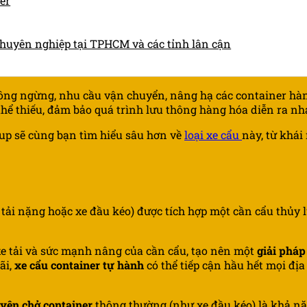
er
 chuyên nghiệp tại TPHCM và các tỉnh lân cận
hông ngừng, nhu cầu vận chuyển, nâng hạ các container hà
hể thiếu, đảm bảo quá trình lưu thông hàng hóa diễn ra nha
up sẽ cùng bạn tìm hiểu sâu hơn về
loại xe cẩu
này, từ khái
xe tải nặng hoặc xe đầu kéo) được tích hợp một cần cẩu thủy
xe tải và sức mạnh nâng của cần cẩu, tạo nên một
giải pháp
ãi,
xe cẩu container tự hành
có thể tiếp cận hầu hết mọi đị
yên chở container
thông thường (như xe đầu kéo) là khả nă