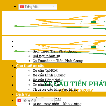
Chuyển
Tiếng Việt
đến
nội
dung
Trang chủ
Về Tiến Phát Group
Giới thiệu Tiến Phát Group
Đội ngũ nhân sự
Co-Founder – Tiến Phát Group
Cho thuê xe cẩu
Xe cẩu TpHCM
Xe cẩu Bình Dương
Xe cẩu Đồng Nai
XE CẨU TIẾN PHÁ
Xe cẩu Long An
Thuê xe cẩu khu vực khác
TIẾN PHÁT GROUP
Dịch vụ
Bốc dỡ container
Tiếng Việt
Di dời máy móc – kho xưởng