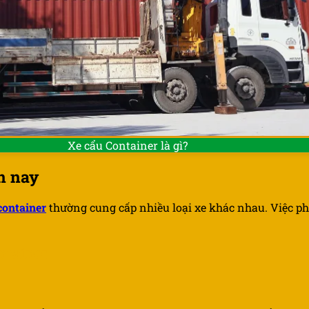
Xe cẩu Container là gì?
n nay
container
thường cung cấp nhiều loại xe khác nhau. Việc p
ntainer